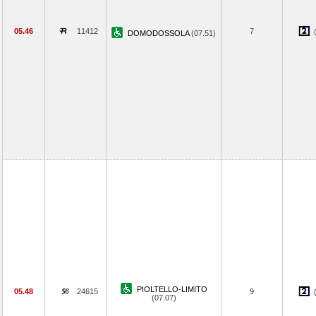
05.46
11412
7
DOMODOSSOLA
(07.51)
PIOLTELLO-LIMITO
05.48
24615
9
(07.07)