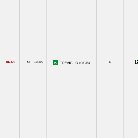
06.48
24605
6
TREVIGLIO
(08.35)