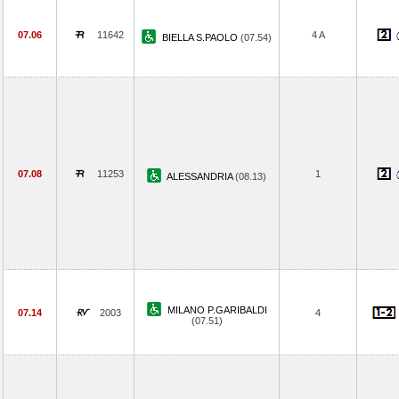
07.06
11642
4 A
BIELLA S.PAOLO
(07.54)
07.08
11253
1
ALESSANDRIA
(08.13)
MILANO P.GARIBALDI
07.14
2003
4
(07.51)