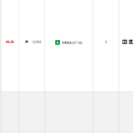
05.25
11352
3
IVREA
(07.39)