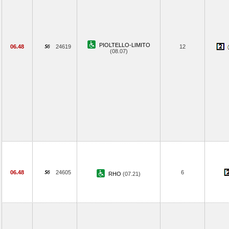
PIOLTELLO-LIMITO
06.48
24619
12
(08.07)
06.48
24605
6
RHO
(07.21)