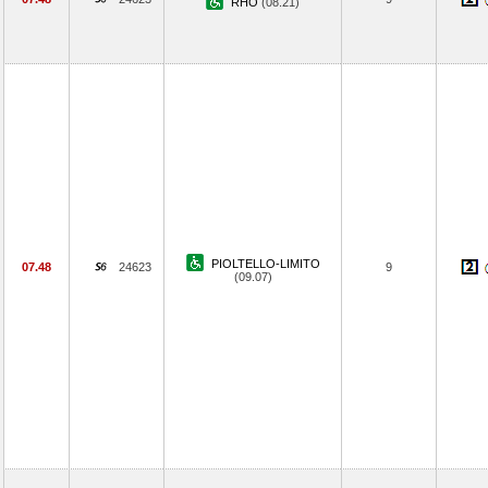
RHO
(08.21)
PIOLTELLO-LIMITO
07.48
24623
9
(09.07)