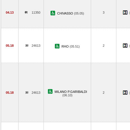
04.13
11350
3
CHIVASSO
(05.05)
05.18
24613
2
RHO
(05.51)
MILANO P.GARIBALDI
05.18
24613
2
(06.10)