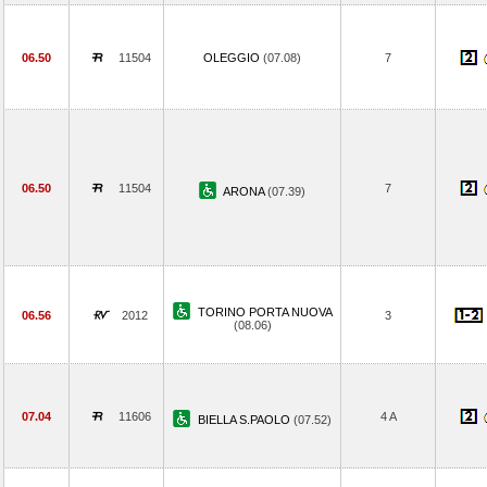
06.50
11504
OLEGGIO
(07.08)
7
06.50
11504
7
ARONA
(07.39)
TORINO PORTA NUOVA
06.56
2012
3
(08.06)
07.04
11606
4 A
BIELLA S.PAOLO
(07.52)