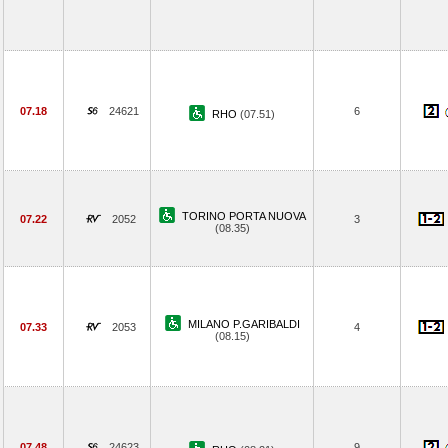
07.18
24621
6
RHO
(07.51)
TORINO PORTA NUOVA
07.22
2052
3
(08.35)
MILANO P.GARIBALDI
07.33
2053
4
(08.15)
07.48
24623
9