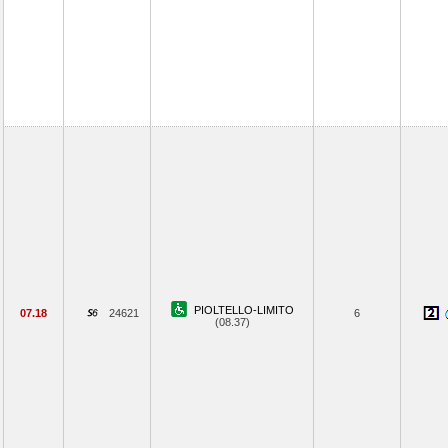
PIOLTELLO-LIMITO
07.18
24621
6
(08.37)