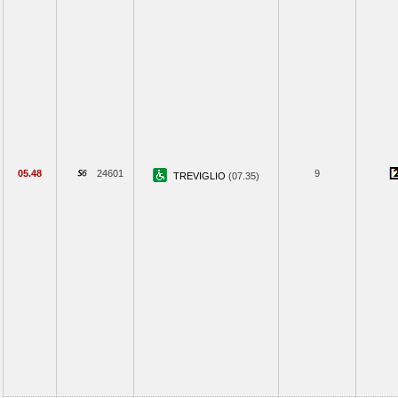
05.48
24601
9
TREVIGLIO
(07.35)