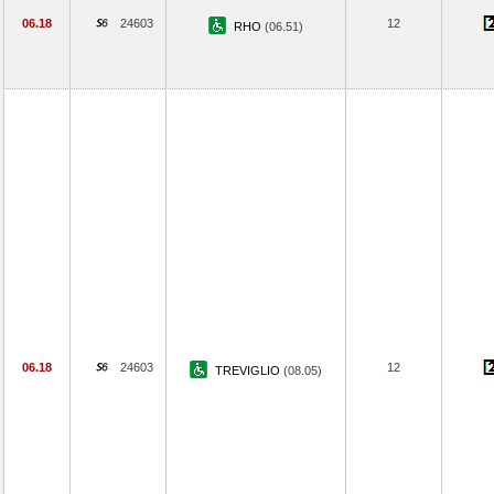
06.18
24603
12
RHO
(06.51)
06.18
24603
12
TREVIGLIO
(08.05)