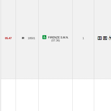
FIRENZE S.M.N.
05.47
18501
1
(07.36)