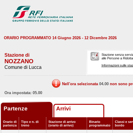
ORARIO PROGRAMMATO 14 Giugno 2026 - 12 Dicembre 2026
Stazione di
Stazione senza serviz
alle Persone a Ridotta 
NOZZANO
Informazioni sulle staz
Comune di Lucca
Nell'ora selezionata
04.00
non sono prev
Ora impostata: 05.00
Partenze
Arrivi
Orario di
Tipo e n. di
Stazione di arrivo
Binario
Classi e ser
partenza
treno
(orario di arrivo)
programmato
bordo