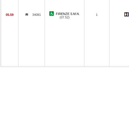
FIRENZE S.M.N.
05.59
34081
1
(07.52)