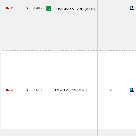
07.19
20405
1
FIUMICINO AEROP.
(08.18)
07.26
20573
FARA SABINA
(07.51)
2