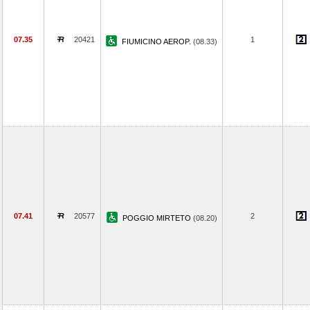
07.35
20421
1
FIUMICINO AEROP.
(08.33)
07.41
20577
2
POGGIO MIRTETO
(08.20)