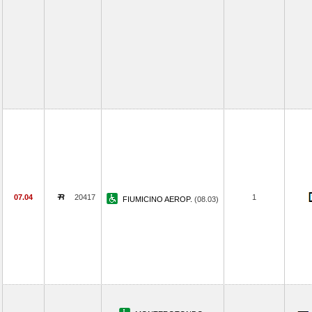
07.04
20417
1
FIUMICINO AEROP.
(08.03)