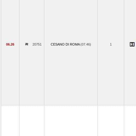
06.26
20751
CESANO DI ROMA
(07.46)
1