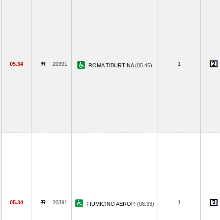
05.34
20391
1
ROMA TIBURTINA
(05.45)
05.34
20391
1
FIUMICINO AEROP.
(06.33)