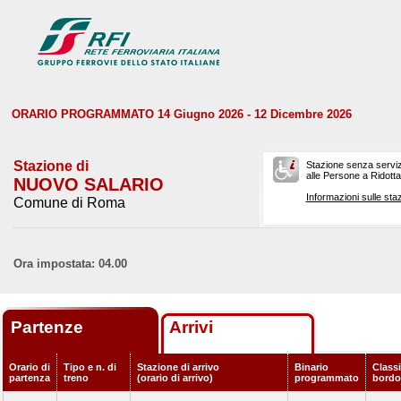
ORARIO PROGRAMMATO 14 Giugno 2026 - 12 Dicembre 2026
Stazione di
Stazione senza serviz
alle Persone a Ridotta 
NUOVO SALARIO
Informazioni sulle staz
Comune di Roma
Ora impostata: 04.00
Partenze
Arrivi
Orario di
Tipo e n. di
Stazione di arrivo
Binario
Classi
partenza
treno
(orario di arrivo)
programmato
bordo