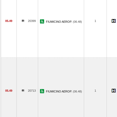
05.49
20399
1
FIUMICINO AEROP.
(06.48)
05.49
20713
1
FIUMICINO AEROP.
(06.48)