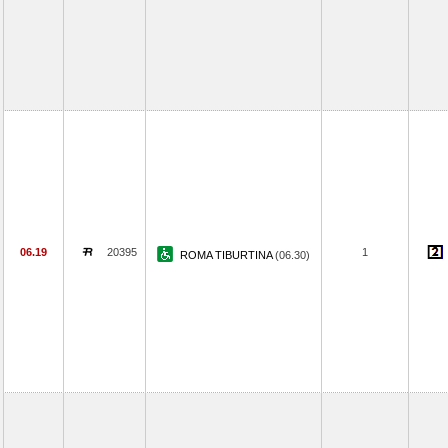
06.19
20395
1
ROMA TIBURTINA
(06.30)