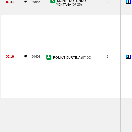
MONTEROTONDO-
07.11
20555
2
MENTANA
(07.25)
07.19
20405
1
ROMA TIBURTINA
(07.30)