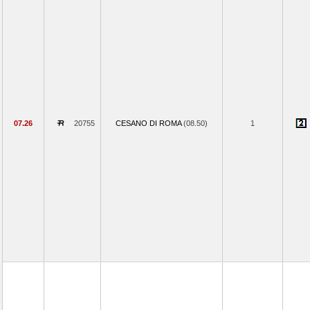
07.26
20755
CESANO DI ROMA
(08.50)
1