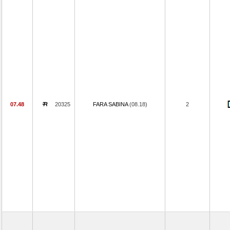
07.48
20325
FARA SABINA
(08.18)
2