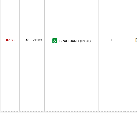
07.56
21383
1
BRACCIANO
(09.31)