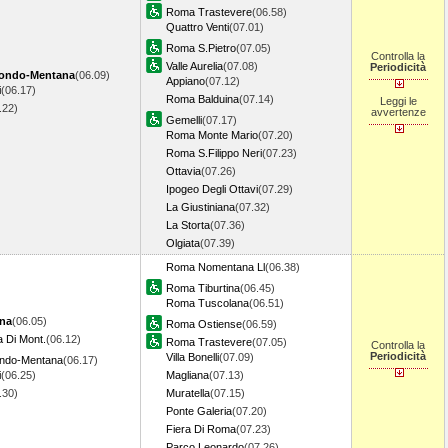
Roma Trastevere
(06.58)
Quattro Venti
(07.01)
Roma S.Pietro
(07.05)
Controlla la
Valle Aurelia
(07.08)
Periodicità
ondo-Mentana
(06.09)
Appiano
(07.12)
i
(06.17)
Roma Balduina
(07.14)
Leggi le
6.22)
avvertenze
Gemelli
(07.17)
Roma Monte Mario
(07.20)
Roma S.Filippo Neri
(07.23)
Ottavia
(07.26)
Ipogeo Degli Ottavi
(07.29)
La Giustiniana
(07.32)
La Storta
(07.36)
Olgiata
(07.39)
Roma Nomentana Ll
(06.38)
Roma Tiburtina
(06.45)
Roma Tuscolana
(06.51)
ina
(06.05)
Roma Ostiense
(06.59)
a Di Mont.
(06.12)
Roma Trastevere
(07.05)
Controlla la
Periodicità
Villa Bonelli
(07.09)
ondo-Mentana
(06.17)
i
(06.25)
Magliana
(07.13)
6.30)
Muratella
(07.15)
Ponte Galeria
(07.20)
Fiera Di Roma
(07.23)
Parco Leonardo
(07.26)