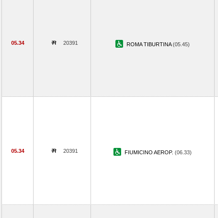
05.34
20391
ROMA TIBURTINA
(05.45)
05.34
20391
FIUMICINO AEROP.
(06.33)