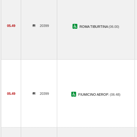
05.49
20399
ROMA TIBURTINA
(06.00)
05.49
20399
FIUMICINO AEROP.
(06.48)