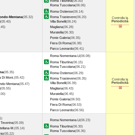
Roma Tiburtina
(06.00)
Roma Tuscolana
(06.06)
Roma Ostiense
(06.14)
ondo-Mentana
(05.32)
Roma Trastevere
(06.20)
Controlla la
Periodicità
i
(05.40)
Villa Bonelli
(06.24)
5.45)
Magliana
(06.28)
Muratella
(06.30)
Ponte Galeria
(06.35)
Fiera Di Roma
(06.38)
Parco Leonardo
(06.41)
Roma Nomentana Ll
(06.08)
Roma Tiburtina
(06.15)
Roma Tuscolana
(06.21)
ina
(05.35)
Roma Ostiense
(06.29)
a Di Mont.
(05.42)
Roma Trastevere
(06.35)
Controlla la
Periodicità
Villa Bonelli
(06.39)
ondo-Mentana
(05.47)
i
(05.55)
Magliana
(06.43)
6.00)
Muratella
(06.45)
Ponte Galeria
(06.50)
Fiera Di Roma
(06.53)
Parco Leonardo
(06.56)
1)
Roma Nomentana Ll
(06.23)
 Teverina
(05.09)
Roma Tiburtina
(06.30)
tellana-M.
(05.14)
Roma Tuscolana
(06.36)
hio
(05.22)