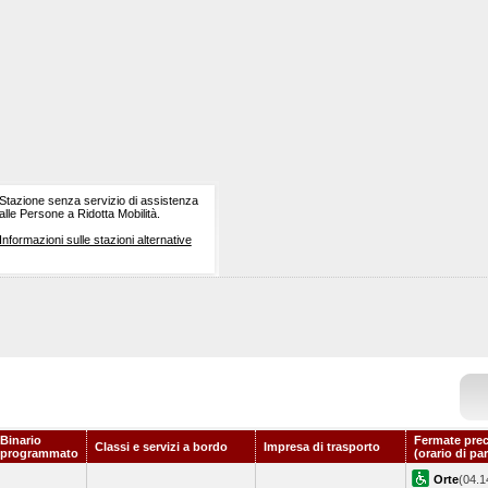
Stazione senza servizio di assistenza
alle Persone a Ridotta Mobilità.
Informazioni sulle stazioni alternative
Binario
Fermate prec
Classi e servizi a bordo
Impresa di trasporto
programmato
(orario di pa
Orte
(04.1