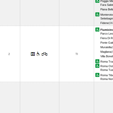
Poggio Mir
Fara Sabi
Piana Bell
Monterot
Settebagn
Fidene
(0
Fiumicin
Parco Le
Fiera Di 
Ponte Gal
Muratella
(
Magliana
(
2
TI
Villa Bonell
Roma Tra
Roma Ost
Roma Tus
Roma Tibu
Roma Nom