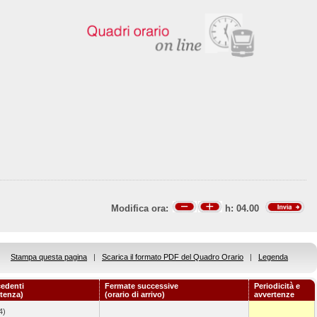
Modifica ora:
h:
04.00
Stampa questa pagina
|
Scarica il formato PDF del Quadro Orario
|
Legenda
edenti
Fermate successive
Periodicità e
rtenza)
(orario di arrivo)
avvertenze
4)