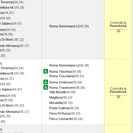
 Teverina
(04.24)
tellana-M.
(04.29)
hio
(04.37)
o
(04.42)
Controlla la
o Sabino
(04.47)
Periodicità
Roma Nomentana Ll
(05.38)
teto
(04.54)
na
(05.05)
a Di Mont.
(05.12)
ondo-Mentana
(05.17)
i
(05.25)
5.30)
4)
Roma Nomentana Ll
(05.38)
 Teverina
(04.24)
Roma Tiburtina
(05.45)
tellana-M.
(04.29)
Roma Tuscolana
(05.51)
hio
(04.37)
Roma Ostiense
(05.59)
o
(04.42)
Roma Trastevere
(06.05)
Controlla la
o Sabino
(04.47)
Periodicità
Villa Bonelli
(06.09)
teto
(04.54)
Magliana
(06.12)
na
(05.05)
Muratella
(06.15)
a Di Mont.
(05.12)
Ponte Galeria
(06.20)
ondo-Mentana
(05.17)
Fiera Di Roma
(06.23)
i
(05.25)
Parco Leonardo
(06.26)
5.30)
9)