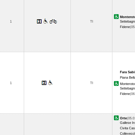
Monterot
1
TI
Settebagn
Fidene
(0
Fara Sab
Piana Bell
1
TI
Monterot
Settebagn
Fidene
(0
Orte
(05.0
Gallese In
Civita Cas
Collevecc