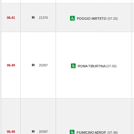
06.41
21376
POGGIO MIRTETO
(07.20)
06.49
20397
ROMA TIBURTINA
(07.00)
06.49
20397
FIUMICINO AEROP.
(07.48)