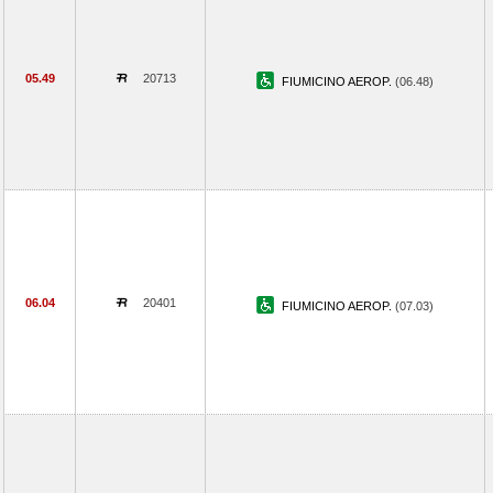
05.49
20713
FIUMICINO AEROP.
(06.48)
06.04
20401
FIUMICINO AEROP.
(07.03)