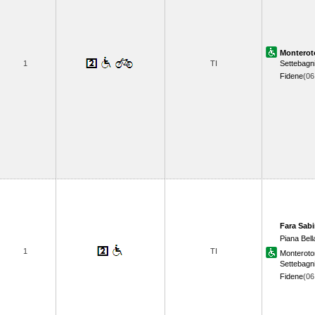
Monterot
1
TI
Settebagn
Fidene
(0
Fara Sab
Piana Bell
1
TI
Monterot
Settebagn
Fidene
(0