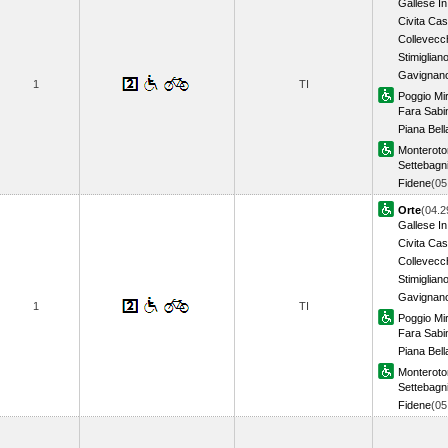
Gallese In
Civita Cas
Collevecc
Stimiglian
Gavignan
1
TI
Poggio Mir
Fara Sabi
Piana Bell
Monterot
Settebagn
Fidene
(0
Orte
(04.2
Gallese In
Civita Cas
Collevecc
Stimiglian
Gavignan
1
TI
Poggio Mir
Fara Sabi
Piana Bell
Monterot
Settebagn
Fidene
(0