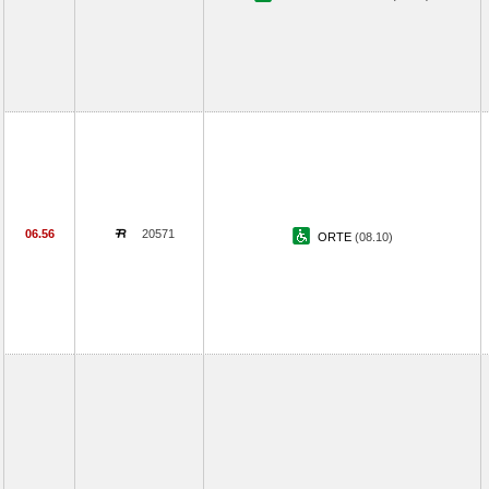
06.56
20571
ORTE
(08.10)