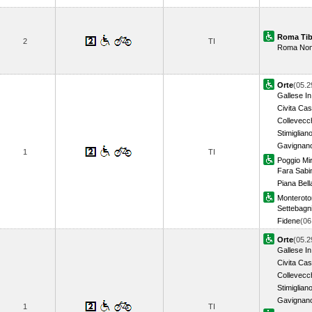
Roma Tib
2
TI
Roma Nom
Orte
(05.2
Gallese In
Civita Cas
Collevecc
Stimiglian
Gavignan
1
TI
Poggio Mir
Fara Sabi
Piana Bell
Monterot
Settebagn
Fidene
(0
Orte
(05.2
Gallese In
Civita Cas
Collevecc
Stimiglian
Gavignan
1
TI