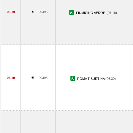
06.19
20395
FIUMICINO AEROP.
(07.18)
06.19
20395
ROMA TIBURTINA
(06.30)