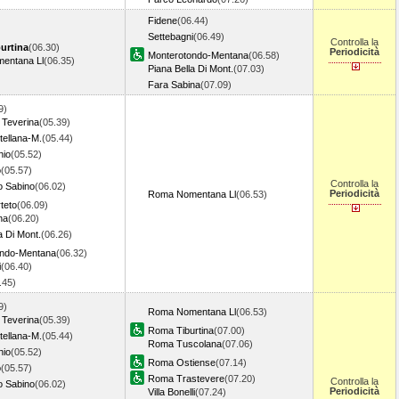
Fidene
(06.44)
Settebagni
(06.49)
Controlla la
urtina
(06.30)
Periodicità
Monterotondo-Mentana
(06.58)
entana Ll
(06.35)
Piana Bella Di Mont.
(07.03)
Fara Sabina
(07.09)
9)
 Teverina
(05.39)
tellana-M.
(05.44)
hio
(05.52)
o
(05.57)
Controlla la
o Sabino
(06.02)
Periodicità
Roma Nomentana Ll
(06.53)
teto
(06.09)
na
(06.20)
a Di Mont.
(06.26)
ondo-Mentana
(06.32)
i
(06.40)
6.45)
9)
Roma Nomentana Ll
(06.53)
 Teverina
(05.39)
Roma Tiburtina
(07.00)
tellana-M.
(05.44)
Roma Tuscolana
(07.06)
hio
(05.52)
Roma Ostiense
(07.14)
o
(05.57)
Roma Trastevere
(07.20)
Controlla la
o Sabino
(06.02)
Periodicità
Villa Bonelli
(07.24)