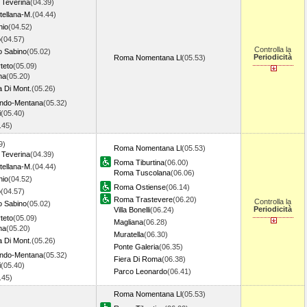
 Teverina
(04.39)
tellana-M.
(04.44)
hio
(04.52)
o
(04.57)
Controlla la
o Sabino
(05.02)
Periodicità
Roma Nomentana Ll
(05.53)
teto
(05.09)
na
(05.20)
a Di Mont.
(05.26)
ondo-Mentana
(05.32)
i
(05.40)
5.45)
9)
Roma Nomentana Ll
(05.53)
 Teverina
(04.39)
Roma Tiburtina
(06.00)
tellana-M.
(04.44)
Roma Tuscolana
(06.06)
hio
(04.52)
Roma Ostiense
(06.14)
o
(04.57)
Roma Trastevere
(06.20)
Controlla la
o Sabino
(05.02)
Periodicità
Villa Bonelli
(06.24)
teto
(05.09)
Magliana
(06.28)
na
(05.20)
Muratella
(06.30)
a Di Mont.
(05.26)
Ponte Galeria
(06.35)
ondo-Mentana
(05.32)
Fiera Di Roma
(06.38)
i
(05.40)
Parco Leonardo
(06.41)
5.45)
Roma Nomentana Ll
(05.53)