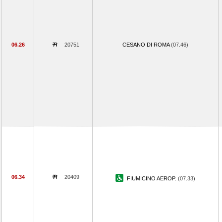
06.26
20751
CESANO DI ROMA
(07.46)
06.34
20409
FIUMICINO AEROP.
(07.33)