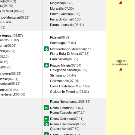
teto
(06.09)
Magliana
(07.28)
na
(06.20)
Muratella
(07.30)
a Di Mont.
(06.26)
Ponte Galeria
(07.35)
ondo-Mentana
(06.32)
Fiera Di Roma
(07.38)
i
(06.40)
Parco Leonardo
(07.41)
6.45)
o Aerop.
(05.57)
Fidene
(06.59)
onardo
(06.02)
Settebagni
(07.04)
Roma
(06.05)
Monterotondo-Mentana
(07.13)
eria
(06.08)
Piana Bella Di Mont.
(07.18)
06.13)
Fara Sabina
(07.25)
Leggi le
06.16)
avvertenze
Poggio Mirteto
(07.34)
i
(06.20)
Gavignano Sabino
(07.39)
stevere
(06.25)
Stimigliano
(07.44)
iense
(06.31)
Collevecchio
(07.49)
colana
(06.38)
Civita Castellana-M.
(07.56)
rtina
(06.46)
Gallese In Teverina
(08.01)
entana Ll
(06.50)
Roma Nomentana Ll
(06.59)
Roma Tiburtina
(07.07)
Roma Tuscolana
(07.14)
Roma Ostiense
(07.21)
Roma Trastevere
(07.27)
Quattro Venti
(07.30)