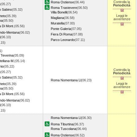
Controlla la
Roma Ostiense
(06.44)
o
(05.27)
Periodicità
Roma Trastevere
(06.50)
o Sabino
(05.32)
Villa Bonelli
(06.54)
Leggi le
teto
(05.39)
Magliana
(06.58)
avvertenze
na
(05.50)
Muratella
(07.00)
a Di Mont.
(05.56)
Ponte Galeria
(07.05)
ondo-Mentana
(06.02)
Fiera Di Roma
(07.08)
i
(06.10)
Parco Leonardo
(07.11)
6.15)
1)
 Teverina
(05.09)
tellana-M.
(05.14)
hio
(05.22)
Controlla la
o
(05.27)
Periodicità
o Sabino
(05.32)
Roma Nomentana Ll
(06.23)
Leggi le
teto
(05.39)
avvertenze
na
(05.50)
a Di Mont.
(05.56)
ondo-Mentana
(06.02)
i
(06.10)
6.15)
Roma Nomentana Ll
(06.30)
Roma Tiburtina
(06.37)
Roma Tuscolana
(06.44)
Roma Ostiense
(06.52)