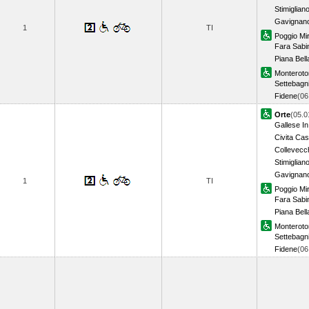
Stimiglian
Gavignan
1
TI
Poggio Mir
Fara Sabi
Piana Bell
Monterot
Settebagn
Fidene
(0
Orte
(05.0
Gallese In
Civita Cas
Collevecc
Stimiglian
Gavignan
1
TI
Poggio Mir
Fara Sabi
Piana Bell
Monterot
Settebagn
Fidene
(0