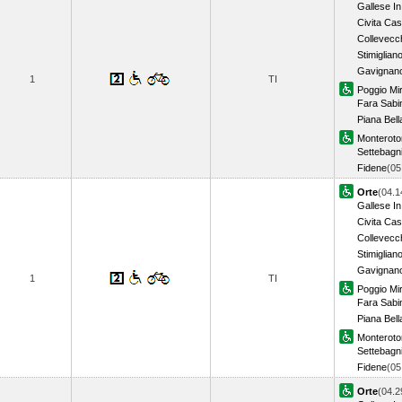
Gallese In
Civita Cas
Collevecc
Stimiglian
Gavignan
1
TI
Poggio Mir
Fara Sabi
Piana Bell
Monterot
Settebagn
Fidene
(0
Orte
(04.1
Gallese In
Civita Cas
Collevecc
Stimiglian
Gavignan
1
TI
Poggio Mir
Fara Sabi
Piana Bell
Monterot
Settebagn
Fidene
(0
Orte
(04.2