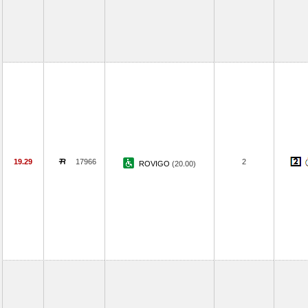
19.29
17966
2
ROVIGO
(20.00)