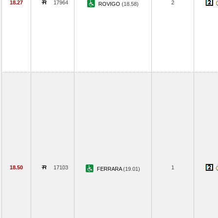
18.27
17964
2
ROVIGO
(18.58)
18.50
17103
1
FERRARA
(19.01)