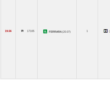
19.56
17105
1
FERRARA
(20.07)