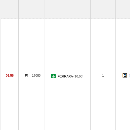
09.58
17083
1
FERRARA
(10.06)