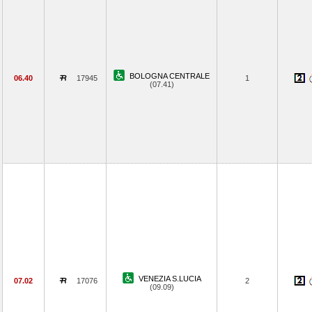
BOLOGNA CENTRALE
06.40
17945
1
(07.41)
VENEZIA S.LUCIA
07.02
17076
2
(09.09)