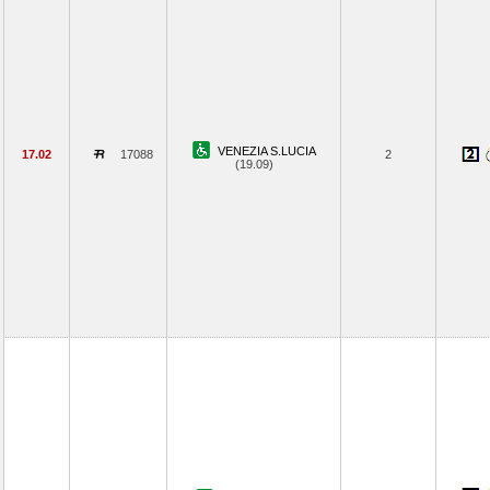
VENEZIA S.LUCIA
17.02
17088
2
(19.09)