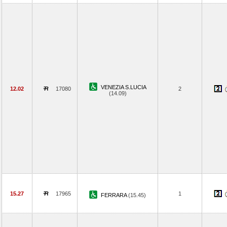
VENEZIA S.LUCIA
12.02
17080
2
(14.09)
15.27
17965
1
FERRARA
(15.45)