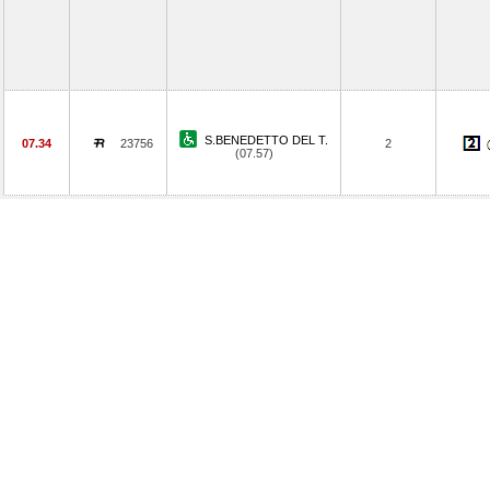
S.BENEDETTO DEL T.
07.34
23756
2
(07.57)