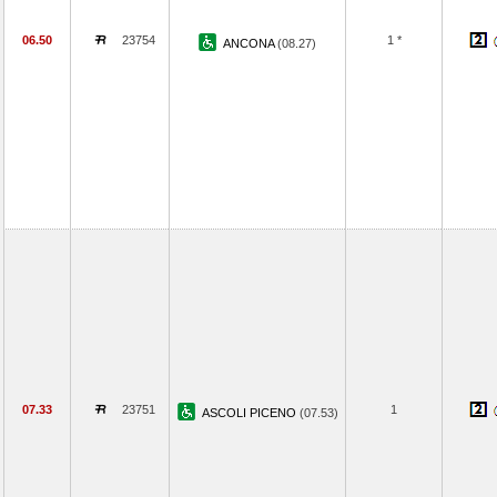
06.50
23754
1 *
ANCONA
(08.27)
07.33
23751
1
ASCOLI PICENO
(07.53)