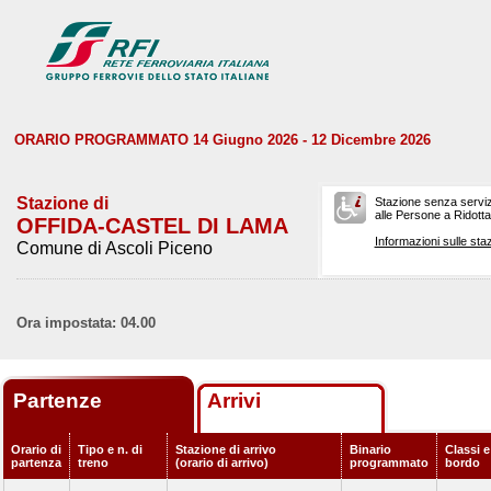
ORARIO PROGRAMMATO 14 Giugno 2026 - 12 Dicembre 2026
Stazione di
Stazione senza serviz
alle Persone a Ridotta 
OFFIDA-CASTEL DI LAMA
Informazioni sulle staz
Comune di Ascoli Piceno
Ora impostata: 04.00
Partenze
Arrivi
Orario di
Tipo e n. di
Stazione di arrivo
Binario
Classi e
partenza
treno
(orario di arrivo)
programmato
bordo