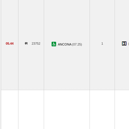
05.44
23752
1
ANCONA
(07.25)