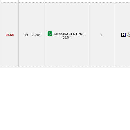
MESSINA CENTRALE
07.58
22304
1
(08.54)