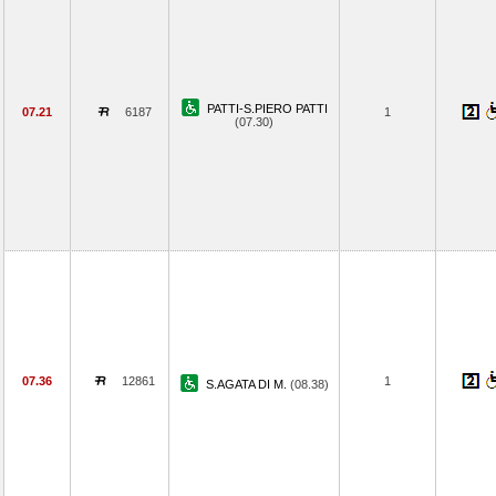
PATTI-S.PIERO PATTI
07.21
6187
1
(07.30)
07.36
12861
1
S.AGATA DI M.
(08.38)