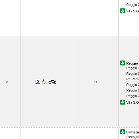
Reggio 
Villa S.
Reggio 
Reggio 
Reggio 
Rc Pent
2
TI
Reggio 
Reggio C
Reggio 
Villa S.
Lamezi
Pizzo
(0