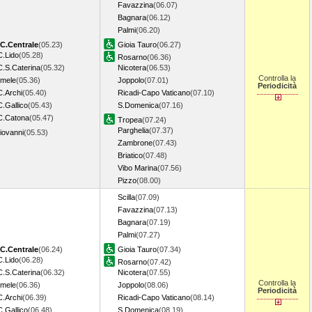
Favazzina
(06.07)
Bagnara
(06.12)
Palmi
(06.20)
C.Centrale
(05.23)
Gioia Tauro
(06.27)
C.Lido
(05.28)
Rosarno
(06.36)
C.S.Caterina
(05.32)
Nicotera
(06.53)
Controlla la
imele
(05.36)
Joppolo
(07.01)
Periodicità
C.Archi
(05.40)
Ricadi-Capo Vaticano
(07.10)
.Gallico
(05.43)
S.Domenica
(07.16)
C.Catona
(05.47)
Tropea
(07.24)
Parghelia
(07.37)
Giovanni
(05.53)
Zambrone
(07.43)
Briatico
(07.48)
Vibo Marina
(07.56)
Pizzo
(08.00)
Scilla
(07.09)
Favazzina
(07.13)
Bagnara
(07.19)
Palmi
(07.27)
C.Centrale
(06.24)
Gioia Tauro
(07.34)
C.Lido
(06.28)
Rosarno
(07.42)
C.S.Caterina
(06.32)
Nicotera
(07.55)
Controlla la
imele
(06.36)
Joppolo
(08.06)
Periodicità
C.Archi
(06.39)
Ricadi-Capo Vaticano
(08.14)
.Gallico
(06.48)
S.Domenica
(08.19)