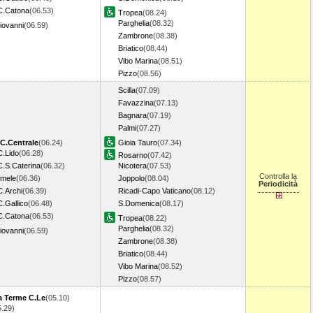
C.Catona
(06.53)
Tropea
(08.24)
Parghelia
(08.32)
Giovanni
(06.59)
Zambrone
(08.38)
Briatico
(08.44)
Vibo Marina
(08.51)
Pizzo
(08.56)
Scilla
(07.09)
Favazzina
(07.13)
Bagnara
(07.19)
Palmi
(07.27)
C.Centrale
(06.24)
Gioia Tauro
(07.34)
C.Lido
(06.28)
Rosarno
(07.42)
C.S.Caterina
(06.32)
Nicotera
(07.53)
Controlla la
imele
(06.36)
Joppolo
(08.04)
Periodicità
C.Archi
(06.39)
Ricadi-Capo Vaticano
(08.12)
.Gallico
(06.48)
S.Domenica
(08.17)
C.Catona
(06.53)
Tropea
(08.22)
Parghelia
(08.32)
Giovanni
(06.59)
Zambrone
(08.38)
Briatico
(08.44)
Vibo Marina
(08.52)
Pizzo
(08.57)
a Terme C.Le
(05.10)
5.29)