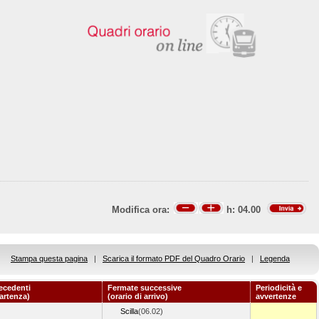
Modifica ora:
h:
04.00
Stampa questa pagina
|
Scarica il formato PDF del Quadro Orario
|
Legenda
ecedenti
Fermate successive
Periodicità e
partenza)
(orario di arrivo)
avvertenze
Scilla
(06.02)