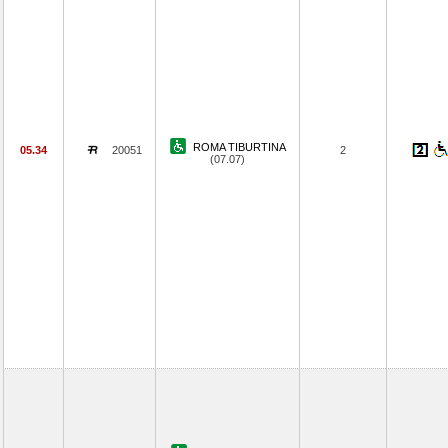
ROMA TIBURTINA
05.34
20051
2
(07.07)