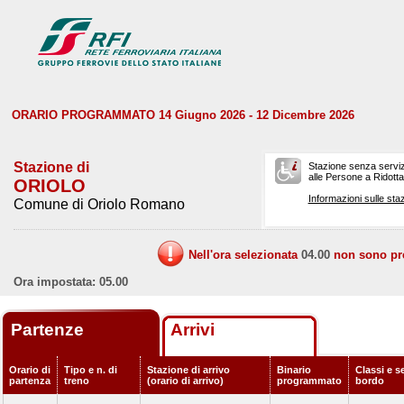
ORARIO PROGRAMMATO 14 Giugno 2026 - 12 Dicembre 2026
Stazione di
Stazione senza serviz
alle Persone a Ridotta 
ORIOLO
Informazioni sulle staz
Comune di Oriolo Romano
Nell'ora selezionata
04.00
non sono prev
Ora impostata: 05.00
Partenze
Arrivi
Orario di
Tipo e n. di
Stazione di arrivo
Binario
Classi e se
partenza
treno
(orario di arrivo)
programmato
bordo