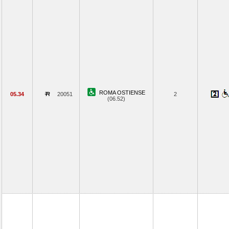
ROMA OSTIENSE
05.34
20051
2
(06.52)