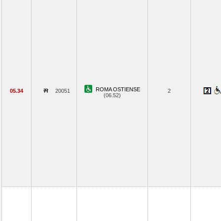
ROMA OSTIENSE
05.34
20051
2
(06.52)