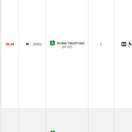
ROMA TIBURTINA
05.34
20051
2
(07.07)