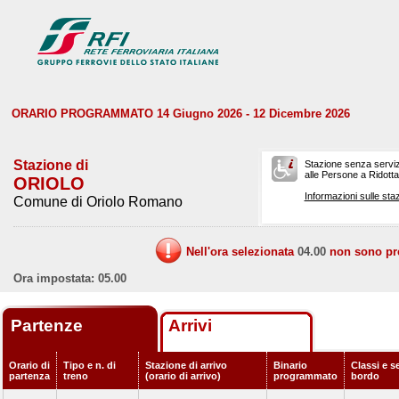
ORARIO PROGRAMMATO 14 Giugno 2026 - 12 Dicembre 2026
Stazione di
Stazione senza serviz
alle Persone a Ridotta 
ORIOLO
Informazioni sulle staz
Comune di Oriolo Romano
Nell'ora selezionata
04.00
non sono prev
Ora impostata: 05.00
Partenze
Arrivi
Orario di
Tipo e n. di
Stazione di arrivo
Binario
Classi e se
partenza
treno
(orario di arrivo)
programmato
bordo