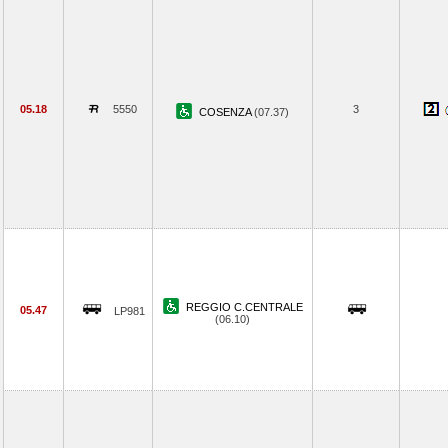
05.18
5550
3
COSENZA
(07.37)
REGGIO C.CENTRALE
05.47
LP981
(06.10)