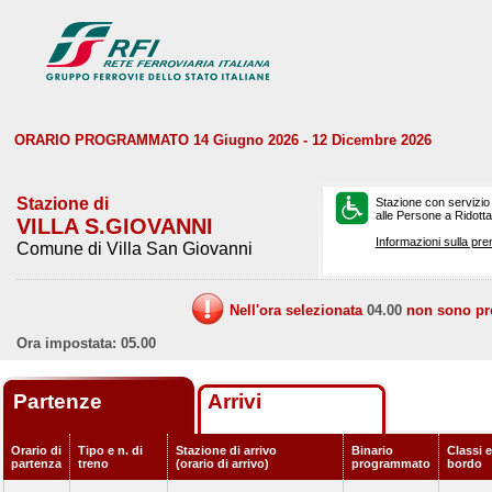
ORARIO PROGRAMMATO 14 Giugno 2026 - 12 Dicembre 2026
Stazione di
Stazione con servizio
alle Persone a Ridotta 
VILLA S.GIOVANNI
Informazioni sulla pre
Comune di Villa San Giovanni
Nell'ora selezionata
04.00
non sono prev
Ora impostata: 05.00
Partenze
Arrivi
Orario di
Tipo e n. di
Stazione di arrivo
Binario
Classi e
partenza
treno
(orario di arrivo)
programmato
bordo