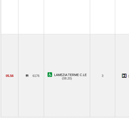
LAMEZIA TERME C.LE
05.56
6176
3
(08.20)