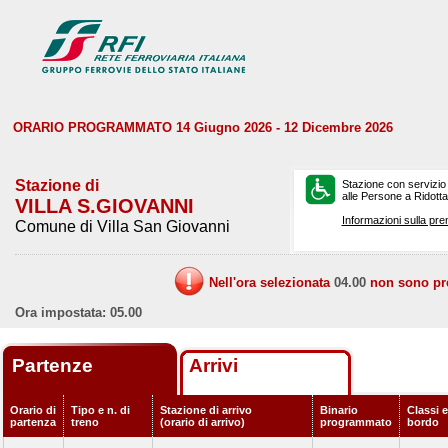
ORARIO PROGRAMMATO 14 Giugno 2026 - 12 Dicembre 2026
Stazione di
Stazione con servizio
alle Persone a Ridotta 
VILLA S.GIOVANNI
Informazioni sulla pre
Comune di Villa San Giovanni
Nell'ora selezionata
04.00
non sono prev
Ora impostata: 05.00
Partenze
Arrivi
Orario di
Tipo e n. di
Stazione di arrivo
Binario
Classi e
partenza
treno
(orario di arrivo)
programmato
bordo