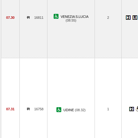
VENEZIA S.LUCIA
07.30
16811
2
(08.55)
07.31
16758
1
UDINE
(08.32)