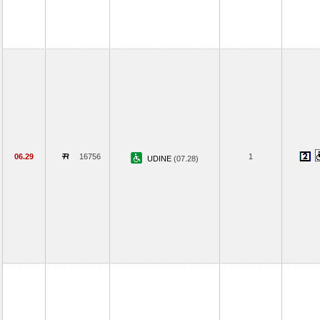
06.29
16756
1
UDINE
(07.28)