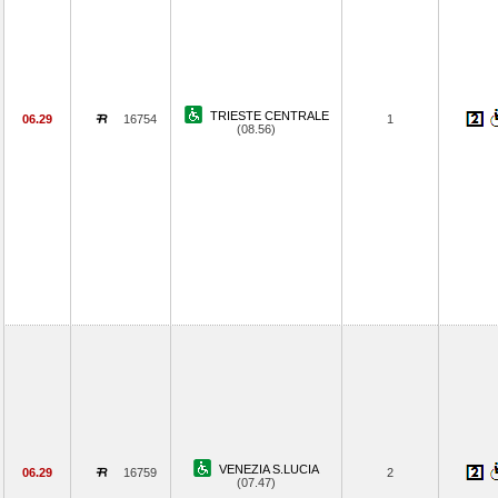
TRIESTE CENTRALE
06.29
16754
1
(08.56)
VENEZIA S.LUCIA
06.29
16759
2
(07.47)