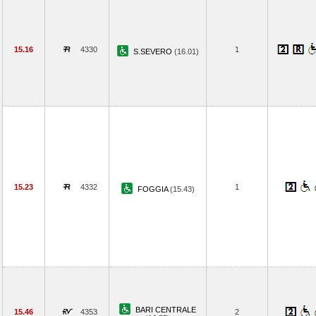
15.16
4330
1
S.SEVERO
(16.01)
15.23
4332
1
FOGGIA
(15.43)
BARI CENTRALE
15.46
4353
2