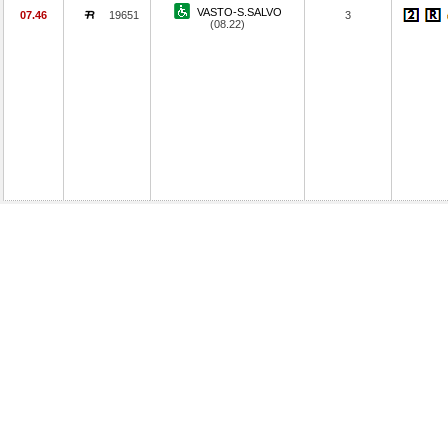
VASTO-S.SALVO
07.46
19651
3
(08.22)