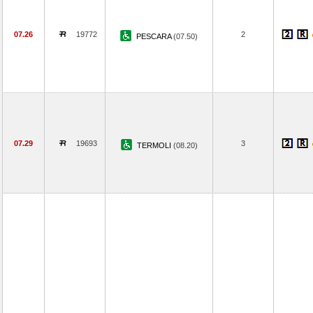
07.26
19772
2
PESCARA
(07.50)
07.29
19693
3
TERMOLI
(08.20)