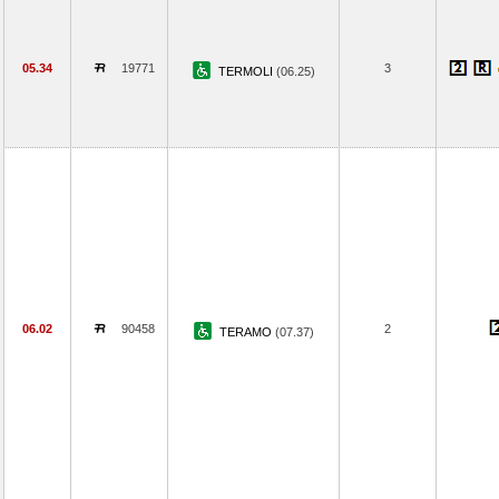
05.34
19771
3
TERMOLI
(06.25)
06.02
90458
2
TERAMO
(07.37)