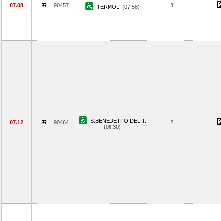
07.08
90457
3
TERMOLI
(07.58)
S.BENEDETTO DEL T.
07.12
90464
2
(08.30)