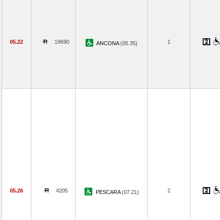
05.22
19690
1
ANCONA
(05.35)
05.26
4205
2
PESCARA
(07.21)