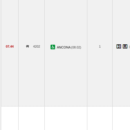
07.44
4202
1
ANCONA
(08.02)