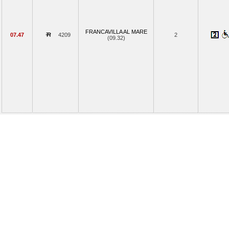
FRANCAVILLA AL MARE
07.47
4209
2
(09.32)