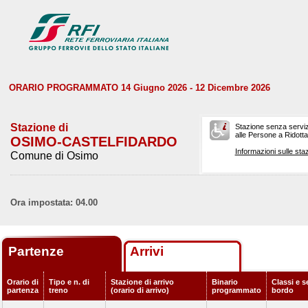
ORARIO PROGRAMMATO 14 Giugno 2026 - 12 Dicembre 2026
Stazione di
Stazione senza serviz
alle Persone a Ridotta 
OSIMO-CASTELFIDARDO
Informazioni sulle staz
Comune di Osimo
Ora impostata: 04.00
Partenze
Arrivi
Orario di
Tipo e n. di
Stazione di arrivo
Binario
Classi e s
partenza
treno
(orario di arrivo)
programmato
bordo