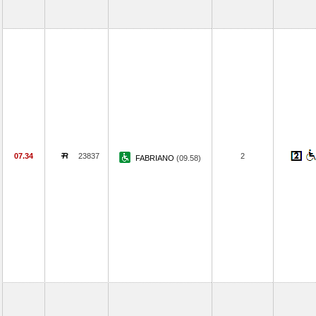
07.34
23837
2
FABRIANO
(09.58)