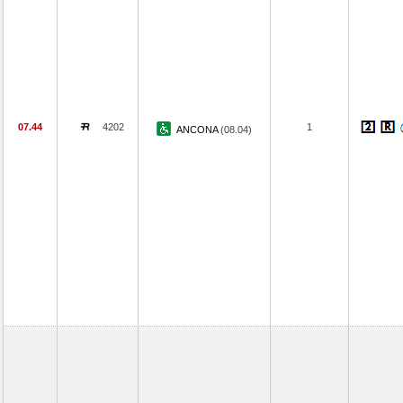
07.44
4202
1
ANCONA
(08.04)