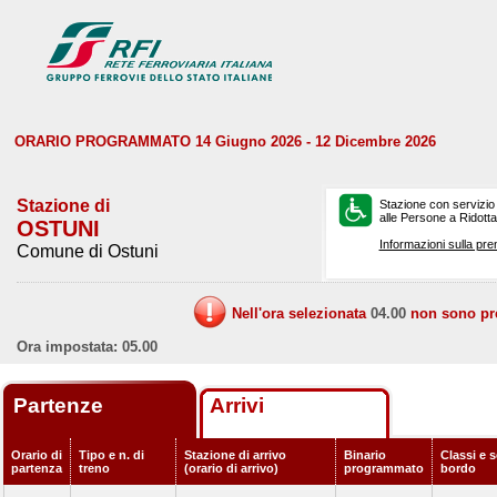
ORARIO PROGRAMMATO 14 Giugno 2026 - 12 Dicembre 2026
Stazione di
Stazione con servizio
alle Persone a Ridotta 
OSTUNI
Informazioni sulla pre
Comune di Ostuni
Nell'ora selezionata
04.00
non sono prev
Ora impostata: 05.00
Partenze
Arrivi
Orario di
Tipo e n. di
Stazione di arrivo
Binario
Classi e s
partenza
treno
(orario di arrivo)
programmato
bordo