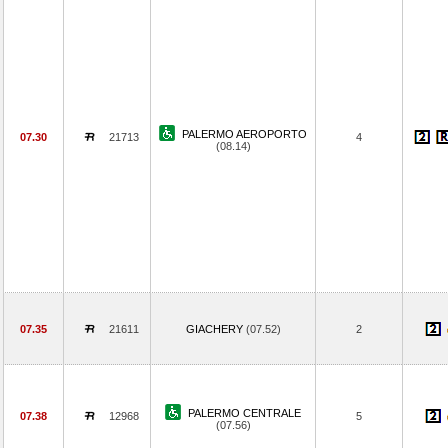
PALERMO AEROPORTO
07.30
21713
4
(08.14)
07.35
21611
GIACHERY
(07.52)
2
PALERMO CENTRALE
07.38
12968
5
(07.56)