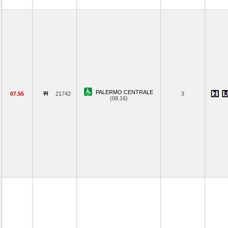
PALERMO CENTRALE
07.55
21742
3
(08.16)