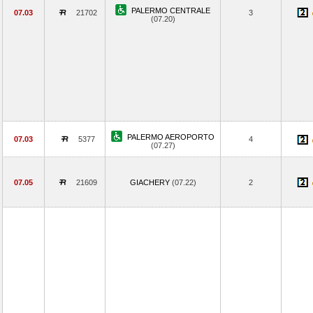
PALERMO CENTRALE
07.03
21702
3
(07.20)
PALERMO AEROPORTO
07.03
5377
4
(07.27)
07.05
21609
GIACHERY
(07.22)
2