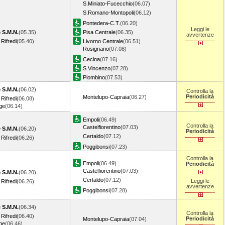
S.Miniato-Fucecchio
(06.07)
S.Romano-Montopoli
(06.12)
Pontedera-C.T.
(06.20)
Leggi le
 S.M.N.
(05.35)
Pisa Centrale
(06.35)
avvertenze
Rifredi
(05.40)
Livorno Centrale
(06.51)
Rosignano
(07.08)
Cecina
(07.16)
S.Vincenzo
(07.28)
Piombino
(07.53)
 S.M.N.
(06.02)
Controlla la
Periodicità
Montelupo-Capraia
(06.27)
Rifredi
(06.08)
ge
(06.14)
Empoli
(06.49)
Controlla la
Castelfiorentino
(07.03)
 S.M.N.
(06.20)
Periodicità
Certaldo
(07.12)
Rifredi
(06.26)
Poggibonsi
(07.23)
Controlla la
Empoli
(06.49)
Periodicità
Castelfiorentino
(07.03)
 S.M.N.
(06.20)
Certaldo
(07.12)
Leggi le
Rifredi
(06.26)
avvertenze
Poggibonsi
(07.28)
 S.M.N.
(06.34)
Controlla la
Rifredi
(06.40)
Periodicità
Montelupo-Capraia
(07.04)
ge
(06.46)