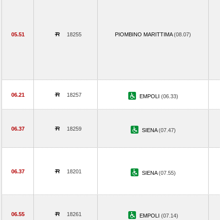
05.51
18255
PIOMBINO MARITTIMA
(08.07)
06.21
18257
EMPOLI
(06.33)
06.37
18259
SIENA
(07.47)
06.37
18201
SIENA
(07.55)
06.55
18261
EMPOLI
(07.14)