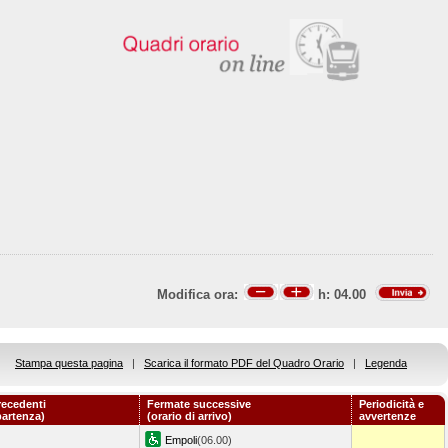
Modifica ora:
h:
04.00
Stampa questa pagina
|
Scarica il formato PDF del Quadro Orario
|
Legenda
recedenti
Fermate successive
Periodicità e
partenza)
(orario di arrivo)
avvertenze
Empoli
(06.00)