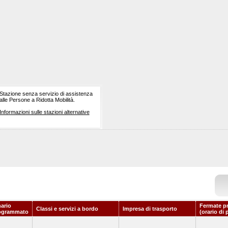
Stazione senza servizio di assistenza
alle Persone a Ridotta Mobilità.
Informazioni sulle stazioni alternative
nario
Fermate p
Classi e servizi a bordo
Impresa di trasporto
ogrammato
(orario di 