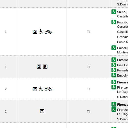
S.Donni
Siena
(
Castelli
Poggibo
Certald
1
TI
Castelfi
Granaio
Ponte A
Empoli
(
Montelu
Livorn
Pisa Ce
1
TI
Pontede
Empoli
(
Firenze
Firenze 
2
TI
Le Piag
S.Donni
Firenze
Firenze 
2
TI
Le Piag
S.Donni