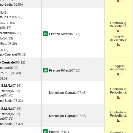
no Badia
(06.50)
05.43)
na In Ch.
(05.56)
Controlla la
nsi
(06.06)
Periodicità
o
(06.17)
orentino
(06.25)
Firenze Rifredi
(07.13)
Leggi le
lo
(06.33)
avvertenze
 Elsa
(06.39)
06.45)
po-Capraia
(06.52)
o Centrale
(06.12)
Leggi le
ntrale
(06.29)
avvertenze
Firenze Rifredi
(07.20)
ra-C.T.
(06.43)
06.59)
 S.M.N.
(07.16)
Controlla la
Rifredi
(07.22)
Periodicità
Montelupo-Capraia
(07.43)
ge
(07.28)
no Badia
(07.32)
 S.M.N.
(07.16)
Controlla la
Rifredi
(07.22)
Periodicità
Montelupo-Capraia
(07.43)
ge
(07.28)
no Badia
(07.32)
Empoli
(07.57)
Controlla la