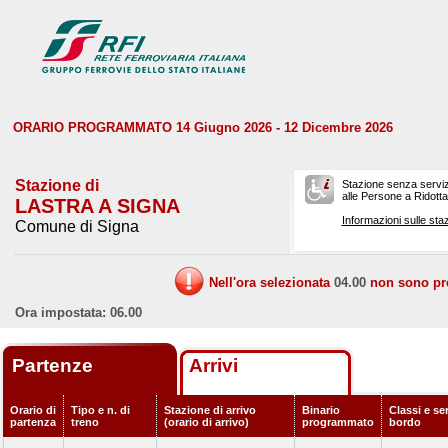
ORARIO PROGRAMMATO 14 Giugno 2026 - 12 Dicembre 2026
Stazione di
Stazione senza serviz
alle Persone a Ridotta 
LASTRA A SIGNA
Informazioni sulle staz
Comune di Signa
Nell'ora selezionata
04.00
non sono prev
Ora impostata: 06.00
Partenze
Arrivi
Orario di
Tipo e n. di
Stazione di arrivo
Binario
Classi e ser
partenza
treno
(orario di arrivo)
programmato
bordo