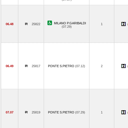
MILANO P.GARIBALDI
06.48
25822
1
(07.29)
06.49
25817
PONTE S.PIETRO
(07.12)
2
07.07
25819
PONTE S.PIETRO
(07.29)
1