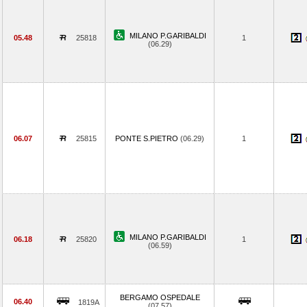
MILANO P.GARIBALDI
05.48
25818
1
(06.29)
06.07
25815
PONTE S.PIETRO
(06.29)
1
MILANO P.GARIBALDI
06.18
25820
1
(06.59)
BERGAMO OSPEDALE
06.40
1819A
(07.57)