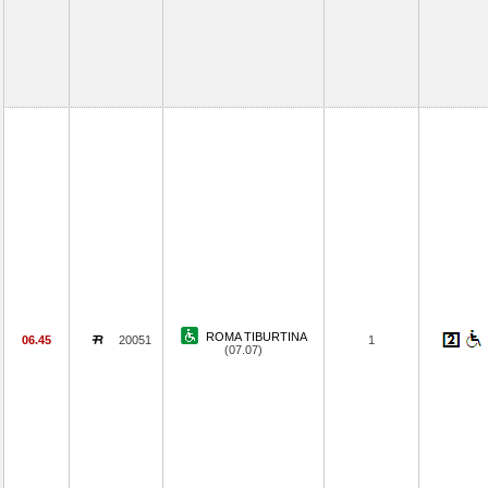
ROMA TIBURTINA
06.45
20051
1
(07.07)