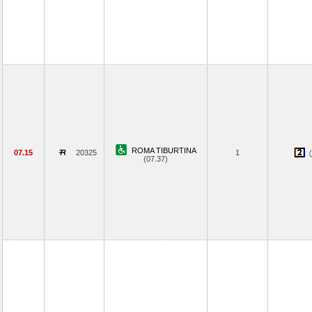
ROMA TIBURTINA
07.15
20325
1
(07.37)