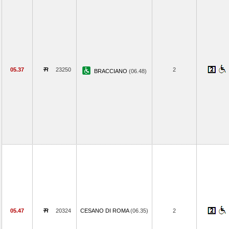
05.37
23250
2
BRACCIANO
(06.48)
05.47
20324
CESANO DI ROMA
(06.35)
2