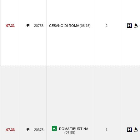
07.31
20753
CESANO DI ROMA
(08.15)
2
ROMA TIBURTINA
07.33
20375
1
(07.55)