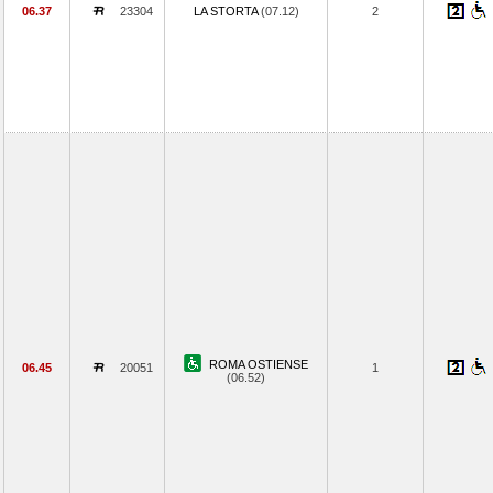
06.37
23304
LA STORTA
(07.12)
2
ROMA OSTIENSE
06.45
20051
1
(06.52)