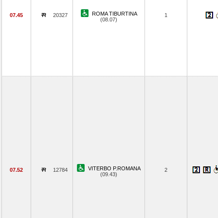
ROMA TIBURTINA
07.45
20327
1
(08.07)
VITERBO P.ROMANA
07.52
12784
2
(09.43)