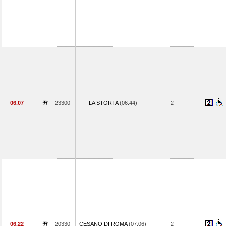
06.07
23300
LA STORTA
(06.44)
2
06.22
20330
CESANO DI ROMA
(07.06)
2