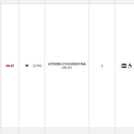
VITERBO P.FIORENTINA
06.47
12782
2
(08.47)