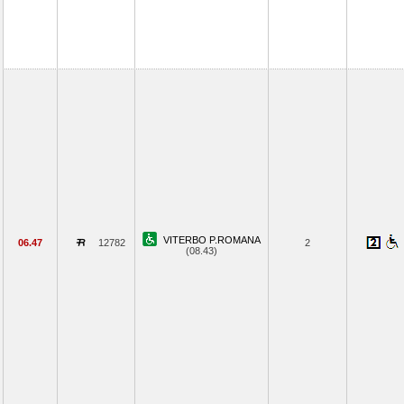
VITERBO P.ROMANA
06.47
12782
2
(08.43)