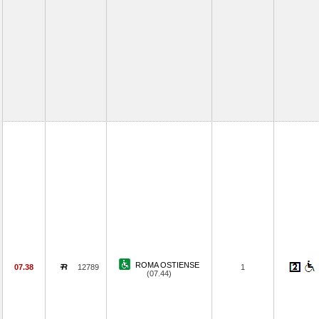
ROMA OSTIENSE
07.38
12789
1
(07.44)