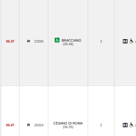
BRACCIANO
05.37
23250
2
(06.48)
CESANO DI ROMA
05.47
20324
2
(06.35)