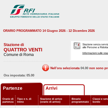
ORARIO PROGRAMMATO 14 Giugno 2026 - 12 Dicembre 2026
Stazione di
Stazione senza serviz
alle Persone a Ridotta 
QUATTRO VENTI
Informazioni sulle staz
Comune di Roma
Nell'ora selezionata
04.00
non sono prev
Ora impostata: 05.00
Partenze
Arrivi
Orario di
Tipo e n. di
Stazione di arrivo
Binario
Classi e serv
partenza
treno
(orario di arrivo)
programmato
bordo