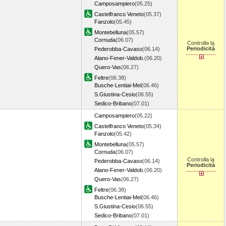
Camposampiero
(05.25)
Castelfranco Veneto
(05.37)
Fanzolo
(05.45)
Montebelluna
(05.57)
Cornuda
(06.07)
Controlla la
Periodicità
Pederobba-Cavaso
(06.14)
Alano-Fener-Valdob.
(06.20)
Quero-Vas
(06.27)
Feltre
(06.38)
Busche-Lentiai-Mel
(06.46)
S.Giustina-Cesio
(06.55)
Sedico-Bribano
(07.01)
Camposampiero
(05.22)
Castelfranco Veneto
(05.34)
Fanzolo
(05.42)
Montebelluna
(05.57)
Cornuda
(06.07)
Controlla la
Pederobba-Cavaso
(06.14)
Periodicità
Alano-Fener-Valdob.
(06.20)
Quero-Vas
(06.27)
Feltre
(06.38)
Busche-Lentiai-Mel
(06.46)
S.Giustina-Cesio
(06.55)
Sedico-Bribano
(07.01)