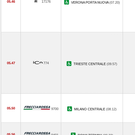
05.46
17176
VERONA PORTA NUOVA
(07.20)
05.47
774
TRIESTE CENTRALE
(09.57)
05.50
9700
MILANO CENTRALE
(08.12)
05.56