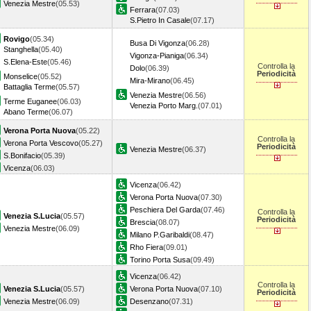
Venezia Mestre
(05.53)
Ferrara
(07.03)
S.Pietro In Casale
(07.17)
Rovigo
(05.34)
Busa Di Vigonza
(06.28)
Stanghella
(05.40)
Vigonza-Pianiga
(06.34)
S.Elena-Este
(05.46)
Controlla la
Dolo
(06.39)
Periodicità
Monselice
(05.52)
Mira-Mirano
(06.45)
Battaglia Terme
(05.57)
Venezia Mestre
(06.56)
Terme Euganee
(06.03)
Venezia Porto Marg.
(07.01)
Abano Terme
(06.07)
Verona Porta Nuova
(05.22)
Controlla la
Verona Porta Vescovo
(05.27)
Periodicità
Venezia Mestre
(06.37)
S.Bonifacio
(05.39)
Vicenza
(06.03)
Vicenza
(06.42)
Verona Porta Nuova
(07.30)
Peschiera Del Garda
(07.46)
Controlla la
Venezia S.Lucia
(05.57)
Periodicità
Brescia
(08.07)
Venezia Mestre
(06.09)
Milano P.Garibaldi
(08.47)
Rho Fiera
(09.01)
Torino Porta Susa
(09.49)
Vicenza
(06.42)
Controlla la
Venezia S.Lucia
(05.57)
Verona Porta Nuova
(07.10)
Periodicità
Venezia Mestre
(06.09)
Desenzano
(07.31)