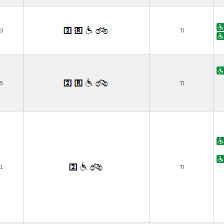
3
TI
5
TI
1
TI