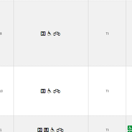
8
TI
10
TI
1
TI