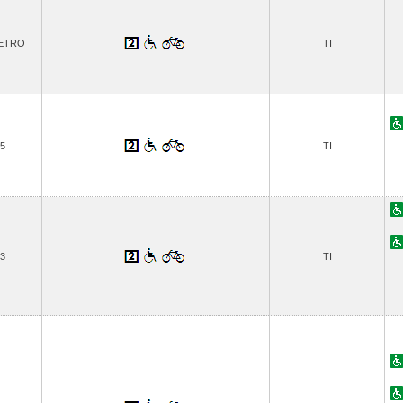
ETRO
TI
5
TI
3
TI