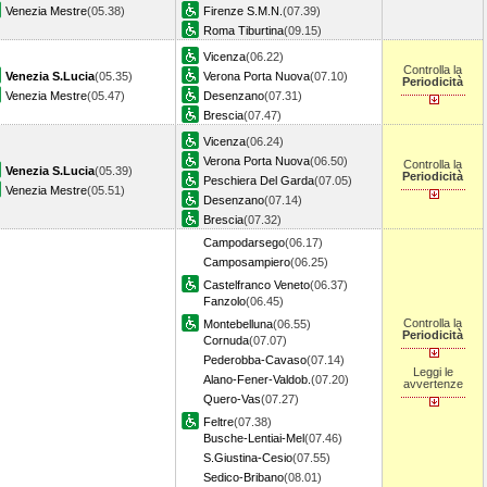
Venezia Mestre
(05.38)
Firenze S.M.N.
(07.39)
Roma Tiburtina
(09.15)
Vicenza
(06.22)
Controlla la
Venezia S.Lucia
(05.35)
Verona Porta Nuova
(07.10)
Periodicità
Venezia Mestre
(05.47)
Desenzano
(07.31)
Brescia
(07.47)
Vicenza
(06.24)
Verona Porta Nuova
(06.50)
Controlla la
Venezia S.Lucia
(05.39)
Periodicità
Peschiera Del Garda
(07.05)
Venezia Mestre
(05.51)
Desenzano
(07.14)
Brescia
(07.32)
Campodarsego
(06.17)
Camposampiero
(06.25)
Castelfranco Veneto
(06.37)
Fanzolo
(06.45)
Controlla la
Montebelluna
(06.55)
Periodicità
Cornuda
(07.07)
Pederobba-Cavaso
(07.14)
Leggi le
Alano-Fener-Valdob.
(07.20)
avvertenze
Quero-Vas
(07.27)
Feltre
(07.38)
Busche-Lentiai-Mel
(07.46)
S.Giustina-Cesio
(07.55)
Sedico-Bribano
(08.01)