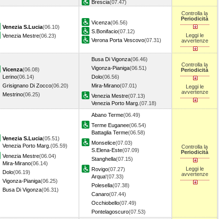
Brescia
(07.47)
Controlla la
Periodicità
Vicenza
(06.56)
Venezia S.Lucia
(06.10)
S.Bonifacio
(07.12)
Leggi le
Venezia Mestre
(06.23)
Verona Porta Vescovo
(07.31)
avvertenze
Busa Di Vigonza
(06.46)
Controlla la
Vigonza-Pianiga
(06.51)
Vicenza
(06.08)
Periodicità
Lerino
(06.14)
Dolo
(06.56)
Grisignano Di Zocco
(06.20)
Mira-Mirano
(07.01)
Leggi le
avvertenze
Mestrino
(06.25)
Venezia Mestre
(07.13)
Venezia Porto Marg.
(07.18)
Abano Terme
(06.49)
Terme Euganee
(06.54)
Battaglia Terme
(06.58)
Venezia S.Lucia
(05.51)
Monselice
(07.03)
Venezia Porto Marg.
(05.59)
Controlla la
S.Elena-Este
(07.09)
Periodicità
Venezia Mestre
(06.04)
Stanghella
(07.15)
Mira-Mirano
(06.14)
Leggi le
Rovigo
(07.27)
Dolo
(06.19)
avvertenze
Arqua'
(07.33)
Vigonza-Pianiga
(06.25)
Polesella
(07.38)
Busa Di Vigonza
(06.31)
Canaro
(07.44)
Occhiobello
(07.49)
Pontelagoscuro
(07.53)