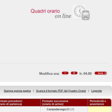
Modifica ora:
h:
04.00
Stampa questa pagina
|
Scarica il formato PDF del Quadro Orario
|
Legenda
rmate precedenti
Fermate successive
Periodicità e
rario di partenza)
(orario di arrivo)
avvertenze
Campodarsego
(05.17)