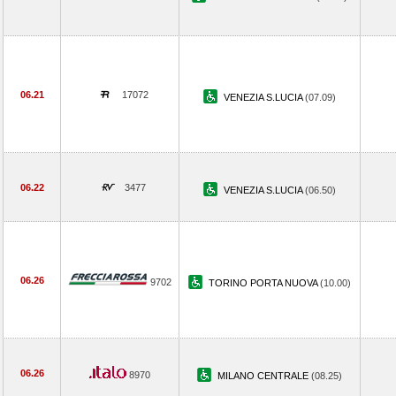
06.21
17072
VENEZIA S.LUCIA
(07.09)
06.22
3477
VENEZIA S.LUCIA
(06.50)
06.26
9702
TORINO PORTA NUOVA
(10.00)
06.26
8970
MILANO CENTRALE
(08.25)