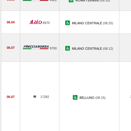
9401
ROMA TERMINI
(09.33)
06.04
8970
MILANO CENTRALE
(08.25)
06.07
9700
MILANO CENTRALE
(08.12)
06.07
17282
BELLUNO
(08.15)