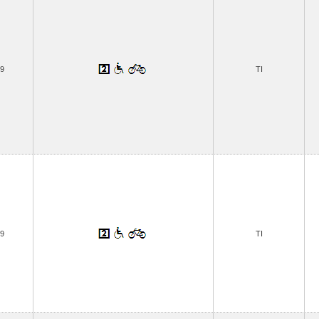
9
TI
9
TI