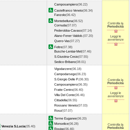
Camposampiero
(06.22)
Castelfranco Veneto
(06.34)
Fanzolo
(06.42)
Montebelluna
(06.52)
Controlla la
Cornuda
(07.07)
Periodicità
Pederobba-Cavaso
(07.14)
Alano-Fener-Valdob.
(07.20)
Leggi le
avvertenze
Quero-Vas
(07.27)
Feltre
(07.38)
Busche-Lentiai-Mel
(07.46)
S.Giustina-Cesio
(07.55)
Sedico-Bribano
(08.01)
Vigodarzere
(06.18)
Campodarsego
(06.23)
S.Giorgio Delle P.
(06.30)
Controlla la
Periodicità
Camposampiero
(06.35)
Fratte Centro
(06.40)
Leggi le
Villa Del Conte
(06.46)
avvertenze
Cittadella
(06.55)
Rossano Veneto
(07.03)
Rosa'
(07.07)
Terme Euganee
(06.20)
Monselice
(06.28)
Controlla la
Venezia S.Lucia
(05.40)
Periodicità
Rovigo
(06.46)