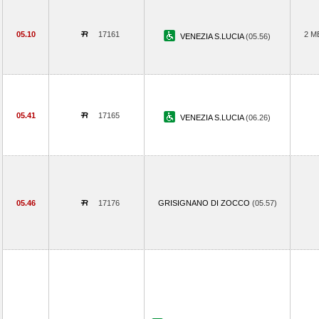
05.10
17161
2 M
VENEZIA S.LUCIA
(05.56)
05.41
17165
VENEZIA S.LUCIA
(06.26)
05.46
17176
GRISIGNANO DI ZOCCO
(05.57)