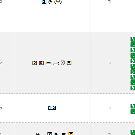
3
TI
2
TI
3
TI
1
TI