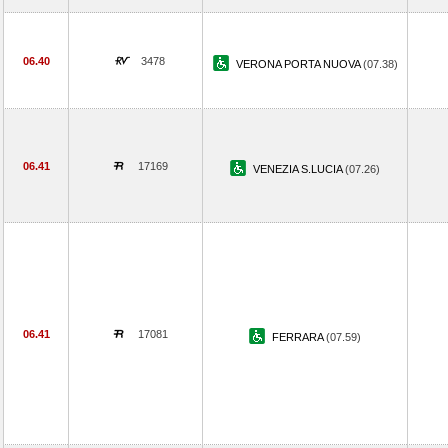
06.40
3478
VERONA PORTA NUOVA
(07.38)
06.41
17169
VENEZIA S.LUCIA
(07.26)
06.41
17081
FERRARA
(07.59)