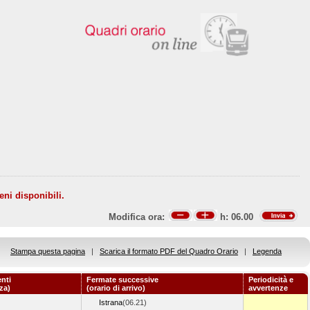
eni disponibili.
Modifica ora:
h:
06.00
Stampa questa pagina
|
Scarica il formato PDF del Quadro Orario
|
Legenda
nti
Fermate successive
Periodicità e
za)
(orario di arrivo)
avvertenze
Istrana
(06.21)