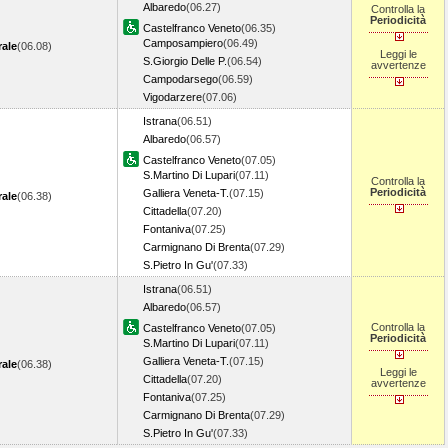
Albaredo
(06.27)
Controlla la
Periodicità
Castelfranco Veneto
(06.35)
Camposampiero
(06.49)
rale
(06.08)
Leggi le
S.Giorgio Delle P.
(06.54)
avvertenze
Campodarsego
(06.59)
Vigodarzere
(07.06)
Istrana
(06.51)
Albaredo
(06.57)
Castelfranco Veneto
(07.05)
S.Martino Di Lupari
(07.11)
Controlla la
Periodicità
Galliera Veneta-T.
(07.15)
rale
(06.38)
Cittadella
(07.20)
Fontaniva
(07.25)
Carmignano Di Brenta
(07.29)
S.Pietro In Gu'
(07.33)
Istrana
(06.51)
Albaredo
(06.57)
Controlla la
Castelfranco Veneto
(07.05)
Periodicità
S.Martino Di Lupari
(07.11)
Galliera Veneta-T.
(07.15)
rale
(06.38)
Leggi le
Cittadella
(07.20)
avvertenze
Fontaniva
(07.25)
Carmignano Di Brenta
(07.29)
S.Pietro In Gu'
(07.33)