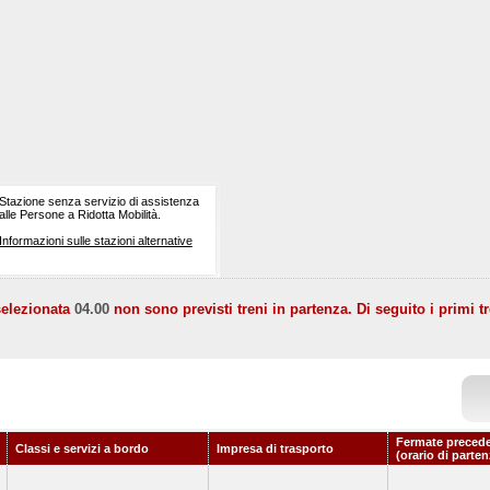
Stazione senza servizio di assistenza
alle Persone a Ridotta Mobilità.
Informazioni sulle stazioni alternative
selezionata
04.00
non sono previsti treni in partenza. Di seguito i primi tr
Fermate precede
Classi e servizi a bordo
Impresa di trasporto
(orario di parten