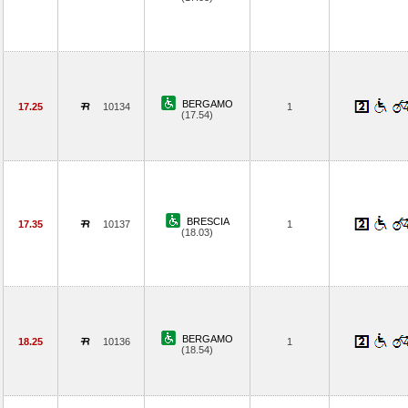
BERGAMO
17.25
10134
1
(17.54)
BRESCIA
17.35
10137
1
(18.03)
BERGAMO
18.25
10136
1
(18.54)