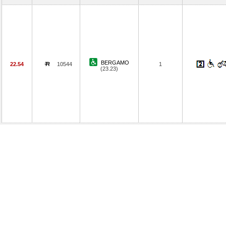
BERGAMO
22.54
10544
1
(23.23)