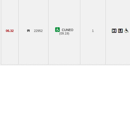
CUNEO
06.32
22952
1
(09.19)