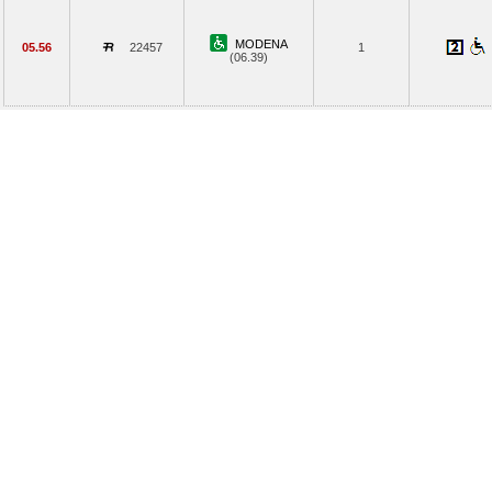
MODENA
05.56
22457
1
(06.39)