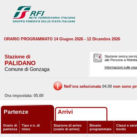
ORARIO PROGRAMMATO 14 Giugno 2026 - 12 Dicembre 2026
Stazione di
Stazione senza serviz
alle Persone a Ridotta 
PALIDANO
Informazioni sulle staz
Comune di Gonzaga
Nell'ora selezionata
04.00
non sono prev
Ora impostata: 05.00
Partenze
Arrivi
Orario di
Tipo e n. di
Stazione di arrivo
Binario
Classi e servi
partenza
treno
(orario di arrivo)
programmato
bordo