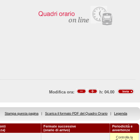
Modifica ora:
h:
04.00
Stampa questa pagina
|
Scarica il formato PDF del Quadro Orario
|
Legenda
enti
Fermate successive
Periodicità e
nza)
(orario di arrivo)
avvertenze
Controlla la