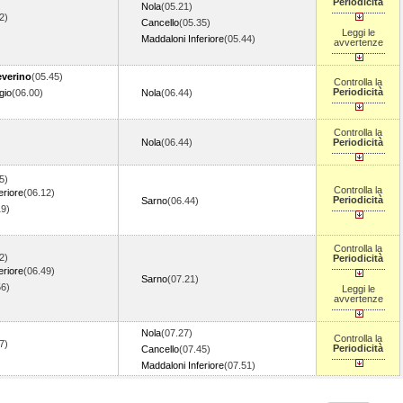
Periodicità
Nola
(05.21)
2)
Cancello
(05.35)
)
Leggi le
Maddaloni Inferiore
(05.44)
avvertenze
everino
(05.45)
Controlla la
Periodicità
gio
(06.00)
Nola
(06.44)
)
Controlla la
Nola
(06.44)
Periodicità
5)
Controlla la
eriore
(06.12)
Periodicità
Sarno
(06.44)
19)
Controlla la
2)
Periodicità
eriore
(06.49)
Sarno
(07.21)
56)
Leggi le
avvertenze
Nola
(07.27)
Controlla la
7)
Periodicità
Cancello
(07.45)
)
Maddaloni Inferiore
(07.51)