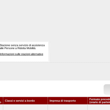
Stazione senza servizio di assistenza
alle Persone a Ridotta Mobilità.
Informazioni sulle stazioni alternative
Fermate preced
Classi e servizi a bordo
Impresa di trasporto
o
(orario di parte