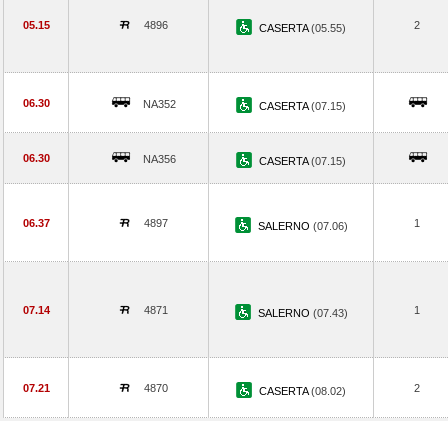
05.15
4896
2
CASERTA
(05.55)
06.30
NA352
CASERTA
(07.15)
06.30
NA356
CASERTA
(07.15)
06.37
4897
1
SALERNO
(07.06)
07.14
4871
1
SALERNO
(07.43)
07.21
4870
2
CASERTA
(08.02)