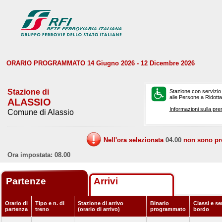
ORARIO PROGRAMMATO 14 Giugno 2026 - 12 Dicembre 2026
Stazione di
Stazione con servizio
alle Persone a Ridotta 
ALASSIO
Informazioni sulla pre
Comune di Alassio
Nell'ora selezionata
04.00
non sono prev
Ora impostata: 08.00
Partenze
Arrivi
Orario di
Tipo e n. di
Stazione di arrivo
Binario
Classi e ser
partenza
treno
(orario di arrivo)
programmato
bordo