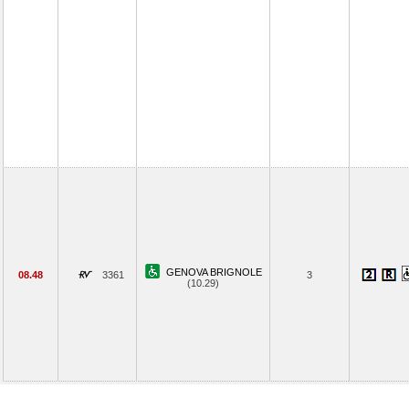
GENOVA BRIGNOLE
08.48
3361
3
(10.29)