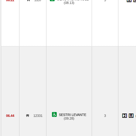
06.22
3357
3
(08.13)
SESTRI LEVANTE
06.44
12331
3
(09.28)