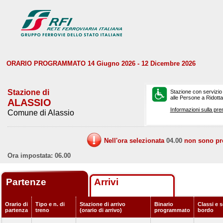
ORARIO PROGRAMMATO 14 Giugno 2026 - 12 Dicembre 2026
Stazione di
Stazione con servizio
alle Persone a Ridotta 
ALASSIO
Informazioni sulla pre
Comune di Alassio
Nell'ora selezionata
04.00
non sono prev
Ora impostata: 06.00
Partenze
Arrivi
Orario di
Tipo e n. di
Stazione di arrivo
Binario
Classi e s
partenza
treno
(orario di arrivo)
programmato
bordo