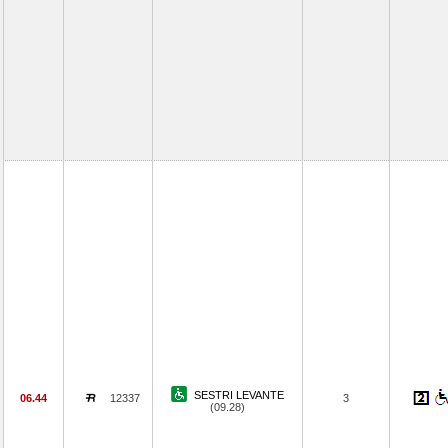
SESTRI LEVANTE
06.44
12337
3
(09.28)