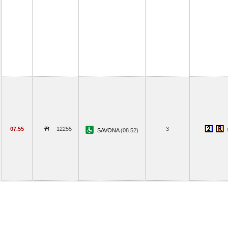
07.55
12255
3
SAVONA
(08.52)