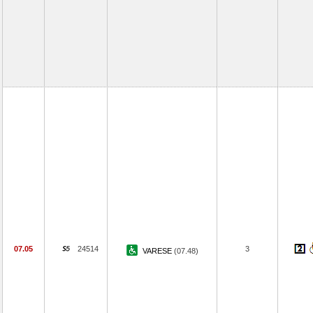
07.05
24514
3
VARESE
(07.48)