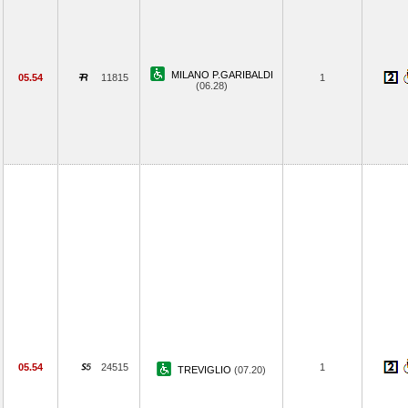
MILANO P.GARIBALDI
05.54
11815
1
(06.28)
05.54
24515
1
TREVIGLIO
(07.20)