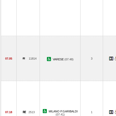
07.05
11814
3
VARESE
(07.48)
MILANO P.GARIBALDI
07.18
2513
1
(07.41)