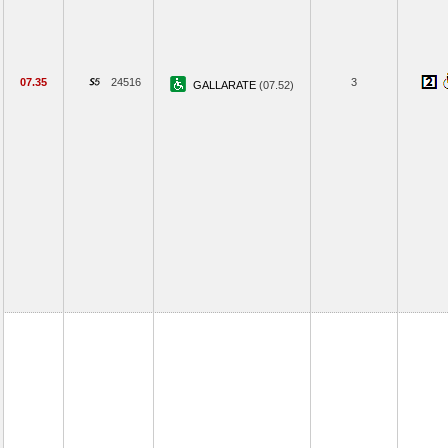
07.35
24516
3
GALLARATE
(07.52)