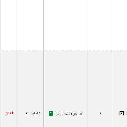
06.24
24517
1
TREVIGLIO
(07.50)