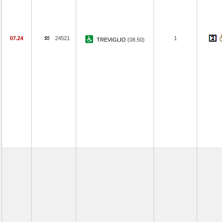
07.24
24521
1
TREVIGLIO
(08.50)