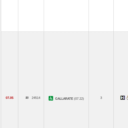
07.05
24514
3
GALLARATE
(07.22)