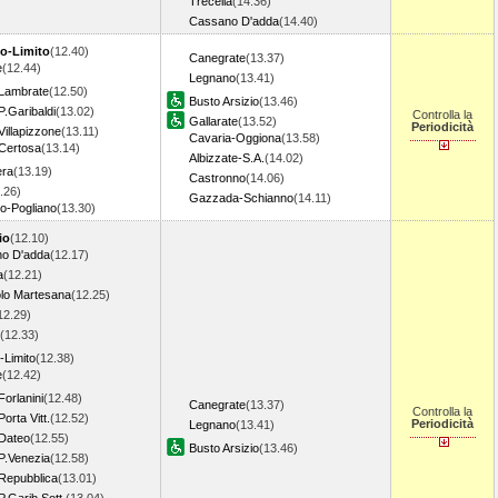
Trecella
(14.36)
Cassano D'adda
(14.40)
lo-Limito
(12.40)
Canegrate
(13.37)
e
(12.44)
Legnano
(13.41)
 Lambrate
(12.50)
Busto Arsizio
(13.46)
P.Garibaldi
(13.02)
Controlla la
Gallarate
(13.52)
Periodicità
Villapizzone
(13.11)
Cavaria-Oggiona
(13.58)
 Certosa
(13.14)
Albizzate-S.A.
(14.02)
era
(13.19)
Castronno
(14.06)
.26)
Gazzada-Schianno
(14.11)
o-Pogliano
(13.30)
io
(12.10)
o D'adda
(12.17)
a
(12.21)
lo Martesana
(12.25)
12.29)
(12.33)
o-Limito
(12.38)
e
(12.42)
Forlanini
(12.48)
Canegrate
(13.37)
Controlla la
orta Vitt.
(12.52)
Periodicità
Legnano
(13.41)
 Dateo
(12.55)
Busto Arsizio
(13.46)
P.Venezia
(12.58)
 Repubblica
(13.01)