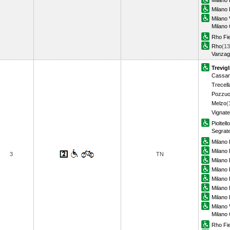
Milano 
Milano 
Milano 
Milano
Rho Fi
Rho
(13
Vanzag
Trevigl
Cassan
Trecell
Pozzuo
Melzo
(
Vignate
Pioltell
Segrat
Milano 
Milano P
3
TN
Milano
Milano 
Milano
Milano 
Milano 
Milano 
Milano
Rho Fi