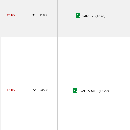
13.05
11838
VARESE
(13.48)
13.05
24538
GALLARATE
(13.22)