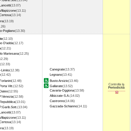
P.Garib.Sott.
(13.04)
Lancetti
(13.07)
Villapizzone
(13.11)
 Certosa
(13.14)
era
(13.19)
.26)
o-Pogliano
(13.30)
io
(12.10)
o D'adda
(12.17)
a
(12.21)
lo Martesana
(12.25)
12.29)
(12.33)
Canegrate
(13.37)
o-Limito
(12.38)
e
(12.42)
Legnano
(13.41)
Forlanini
(12.48)
Busto Arsizio
(13.46)
Controlla la
orta Vitt.
(12.52)
Gallarate
(13.52)
Periodicità
Cavaria-Oggiona
(13.58)
 Dateo
(12.55)
Albizzate-S.A.
(14.02)
P.Venezia
(12.58)
Castronno
(14.06)
 Repubblica
(13.01)
Gazzada-Schianno
(14.11)
P.Garib.Sott.
(13.04)
Lancetti
(13.07)
Villapizzone
(13.11)
 Certosa
(13.14)
era
(13.19)