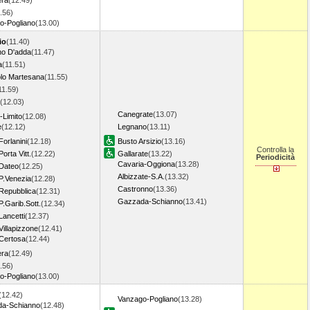
era
(12.49)
.56)
o-Pogliano
(13.00)
io
(11.40)
o D'adda
(11.47)
a
(11.51)
lo Martesana
(11.55)
11.59)
(12.03)
Canegrate
(13.07)
o-Limito
(12.08)
e
(12.12)
Legnano
(13.11)
Forlanini
(12.18)
Busto Arsizio
(13.16)
Controlla la
orta Vitt.
(12.22)
Gallarate
(13.22)
Periodicità
Cavaria-Oggiona
(13.28)
 Dateo
(12.25)
Albizzate-S.A.
(13.32)
P.Venezia
(12.28)
Castronno
(13.36)
 Repubblica
(12.31)
Gazzada-Schianno
(13.41)
P.Garib.Sott.
(12.34)
Lancetti
(12.37)
Villapizzone
(12.41)
 Certosa
(12.44)
era
(12.49)
.56)
o-Pogliano
(13.00)
(12.42)
Vanzago-Pogliano
(13.28)
a-Schianno
(12.48)