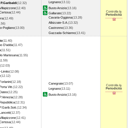
Legnano
(13.11)
 P.Garibaldi
(12.32)
Villapizzone
(12.40)
Busto Arsizio
(13.16)
Controlla la
 Certosa
(12.44)
Gallarate
(13.22)
Periodicità
Cavaria-Oggiona
(13.28)
era
(12.49)
Albizzate-S.A.
(13.32)
.56)
o-Pogliano
(13.00)
Castronno
(13.36)
Gazzada-Schianno
(13.41)
io
(11.40)
o D'adda
(11.47)
a
(11.51)
lo Martesana
(11.55)
11.59)
(12.03)
o-Limito
(12.08)
e
(12.12)
Forlanini
(12.18)
Canegrate
(13.07)
Controlla la
orta Vitt.
(12.22)
Periodicità
Legnano
(13.11)
 Dateo
(12.25)
Busto Arsizio
(13.16)
P.Venezia
(12.28)
 Repubblica
(12.31)
P.Garib.Sott.
(12.34)
Lancetti
(12.37)
Villapizzone
(12.41)
 Certosa
(12.44)