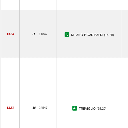
13.54
11847
MILANO P.GARIBALDI
(14.28)
13.54
24547
TREVIGLIO
(15.20)