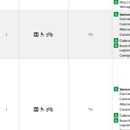
Rho
(13
Vanzag
Varese
Gazzad
Castro
Albizza
1
TN
Cavari
Gallara
Busto A
Legnan
Canegr
Varese
Gazzad
Castro
Albizza
1
TN
Cavari
Gallara
Busto A
Legnan