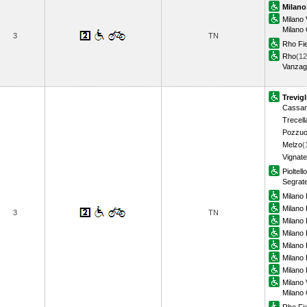
Milano
Milano 
Milano
3
TN
Rho Fi
Rho
(12
Vanzag
Trevigl
Cassan
Trecell
Pozzuo
Melzo
(
Vignate
Pioltell
Segrat
Milano 
Milano P
3
TN
Milano
Milano 
Milano
Milano 
Milano 
Milano 
Milano