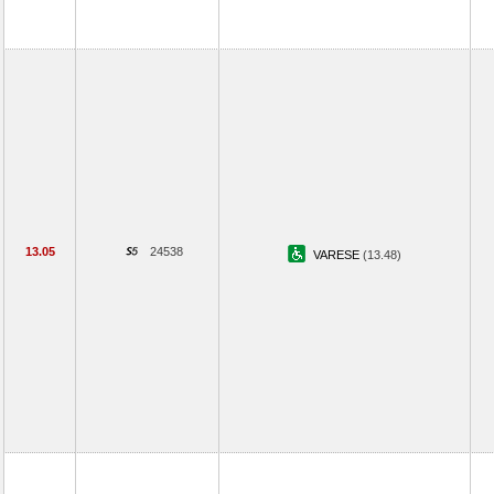
13.05
24538
VARESE
(13.48)