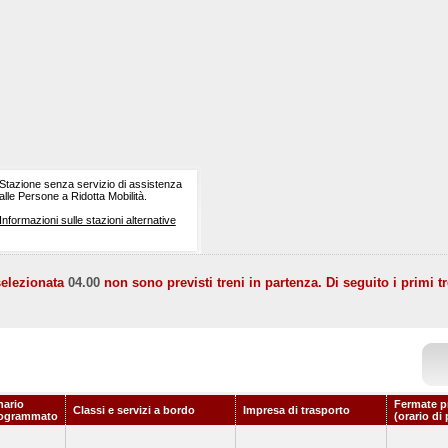
Stazione senza servizio di assistenza
alle Persone a Ridotta Mobilità.
Informazioni sulle stazioni alternative
selezionata
04.00
non sono previsti treni in partenza. Di seguito i primi tr
nario
Fermate p
Classi e servizi a bordo
Impresa di trasporto
ogrammato
(orario di