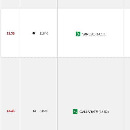
13.35
11840
VARESE
(14.18)
13.35
24540
GALLARATE
(13.52)