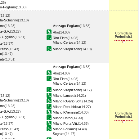
.26)
o-Pogliano
(13.30)
(13.12)
a-Schianno
(13.18)
nno
(13.23)
Vanzago-Pogliano
(13.58)
te-S.A.
(13.27)
Rho
(14.03)
Controlla la
Periodicità
a-Oggiona
(13.31)
Rho Fiera
(14.08)
Milano Certosa
(14.12)
te
(13.37)
rsizio
(13.43)
Milano Villapizzone
(14.19)
o
(13.47)
ate
(13.51)
Vanzago-Pogliano
(13.58)
Rho
(14.03)
Rho Fiera
(14.08)
Milano Certosa
(14.12)
Milano Villapizzone
(14.17)
(13.12)
Milano Lancetti
(14.21)
a-Schianno
(13.18)
Milano P.Garib.Sott.
(14.24)
nno
(13.23)
Milano Repubblica
(14.27)
te-S.A.
(13.27)
Milano P.Venezia
(14.30)
Controlla la
Periodicità
a-Oggiona
(13.31)
Milano Dateo
(14.33)
te
(13.37)
Milano Porta Vitt.
(14.36)
rsizio
(13.43)
Milano Forlanini
(14.40)
o
(13.47)
Segrate
(14.47)