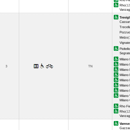
Rho Fi
Rho
(12
Vanzag
Trevigl
Cassan
Trecell
Pozzuo
Melzo
(
Vignate
Pioltell
Segrat
Milano 
Milano P
3
TN
Milano
Milano 
Milano
Milano 
Milano 
Milano 
Milano
Rho Fi
Rho
(12
Vanzag
Varese
Gazzad