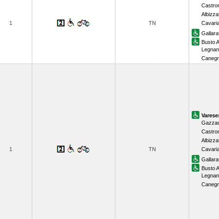
Castro
Albizza
1
TN
Cavari
Gallara
Busto A
Legnan
Canegr
Varese
Gazzad
Castro
Albizza
1
TN
Cavari
Gallara
Busto A
Legnan
Canegr