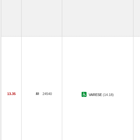
13.35
24540
VARESE
(14.18)