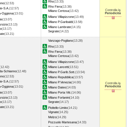
Rho
(13.33)
nno
(12.53)
Rho Fiera
(13.38)
te-S.A.
(12.57)
Controlla la
Milano Certosa
(13.42)
Periodicità
a-Oggiona
(13.01)
Milano Villapizzone
(13.49)
te
(13.07)
Milano P.Garibaldi
(13.58)
rsizio
(13.13)
Milano Lambrate
(14.15)
o
(13.17)
Segrate
(14.22)
ate
(13.21)
Vanzago-Pogliano
(13.28)
Rho
(13.33)
Rho Fiera
(13.38)
Milano Certosa
(13.42)
Milano Villapizzone
(13.47)
(12.42)
Milano Lancetti
(13.51)
a-Schianno
(12.48)
Milano P.Garib.Sott.
(13.54)
nno
(12.53)
Milano Repubblica
(13.57)
te-S.A.
(12.57)
Milano P.Venezia
(14.00)
Controlla la
Periodicità
a-Oggiona
(13.01)
Milano Dateo
(14.03)
te
(13.07)
Milano Porta Vitt.
(14.06)
rsizio
(13.13)
Milano Forlanini
(14.10)
o
(13.17)
Segrate
(14.17)
ate
(13.21)
Pioltello-Limito
(14.21)
Vignate
(14.25)
Melzo
(14.29)
Pozzuolo Martesana
(14.33)