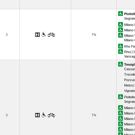
Pioltel
Segrat
Milano
Milano 
3
TN
Milano 
Milano
Rho Fi
Rho
(13
Vanzag
Trevigl
Cassan
Trecell
Pozzuo
Melzo
(
Vignate
Pioltell
Segrat
Milano 
Milano P
3
TN
Milano
Milano 
Milano