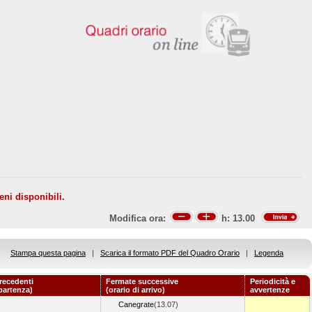
eni disponibili.
Modifica ora:
h:
13.00
Stampa questa pagina
|
Scarica il formato PDF del Quadro Orario
|
Legenda
recedenti
Fermate successive
Periodicità e
 partenza)
(orario di arrivo)
avvertenze
Canegrate
(13.07)