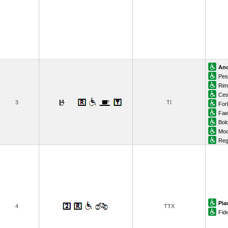
An
Pes
Rim
Ces
3
TI
Forl
Fae
Bol
Mo
Reg
Pia
4
TTX
Fid