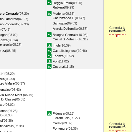
Reggio Emilia
(09.20)
Rubiera
(09.29)
ano Centrale
(07.20)
Modena
(09.38)
Castelfranco E.
(09.47)
ano Lambrate
(07.27)
Samoggia
(09.53)
ano Rogoredo
(07.33)
Controlla la
Anzola Dell'emilia
(09.57)
i
(07.47)
Periodicità
ogno
(08.02)
Bologna Centrale
(10.08)
Castel S.Pietro T.
(10.31)
cenza
(08.14)
renzuola
(08.27)
Imola
(10.39)
enza
(08.45)
Castelbolognese
(10.46)
Faenza
(10.52)
Forli
(11.02)
Cesena
(11.15)
ini
(05.20)
aria
(05.33)
teo A Mare
(05.37)
enatico
(05.43)
via-Milano Marit.
(05.49)
o Di Classe
(05.55)
sse
(06.02)
enna
(06.23)
Fidenza
(09.15)
do
(06.33)
Fiorenzuola
(09.27)
si
(06.38)
Cadeo
(09.32)
Controlla la
nacavallo
(06.44)
Periodicità
Pontenure
(09.38)