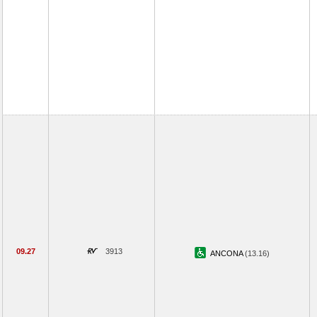
09.27
3913
ANCONA
(13.16)