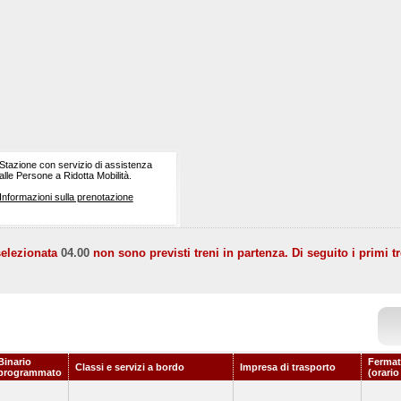
Stazione con servizio di assistenza
alle Persone a Ridotta Mobilità.
Informazioni sulla prenotazione
selezionata
04.00
non sono previsti treni in partenza. Di seguito i primi tr
Binario
Fermat
Classi e servizi a bordo
Impresa di trasporto
programmato
(orario