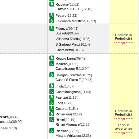
Riccione
(12.02)
Cattolica-S.G.-G.
(12.10)
Pesaro
(12.23)
Falconara Marittima
(12.53)
Fidenza
(09.41)
Busseto
(09.59)
Controlla la
Periodicità
Villanova D'arda
(10.08)
S.Giuliano Piac.
(10.14)
Castelvetro
(10.18)
Reggio Emilia
(09.42)
Modena
(09.56)
Castelfranco E.
(10.04)
Bologna Centrale
(10.25)
Castel S.Pietro T.
(10.48)
Imola
(10.57)
Castelbolognese
(11.03)
Faenza
(11.13)
Forli
(11.27)
Cesena
(11.54)
Controlla la
Riminifiera
(12.12)
Periodicità
cenza
(08.46)
Rimini
(12.19)
renzuola
(09.00)
Rimini Miramare
(12.25)
Leggi le
enza
(09.13)
avvertenze
Riccione
(12.29)
Misano Adriatico
(12.33)