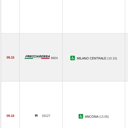
09.15
8804
MILANO CENTRALE
(10.10)
09.16
18127
ANCONA
(13.05)