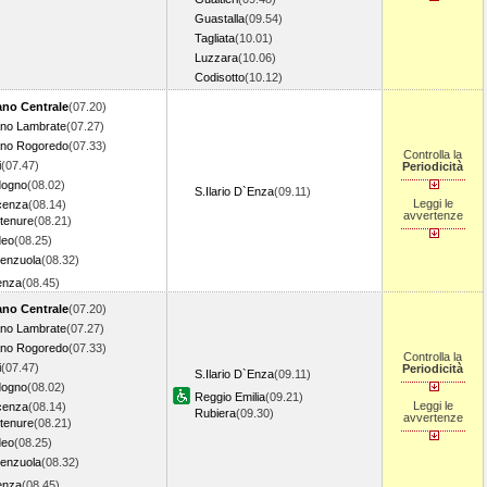
Guastalla
(09.54)
Tagliata
(10.01)
Luzzara
(10.06)
Codisotto
(10.12)
ano Centrale
(07.20)
ano Lambrate
(07.27)
ano Rogoredo
(07.33)
Controlla la
i
(07.47)
Periodicità
ogno
(08.02)
S.Ilario D`Enza
(09.11)
Leggi le
cenza
(08.14)
avvertenze
tenure
(08.21)
deo
(08.25)
renzuola
(08.32)
enza
(08.45)
ano Centrale
(07.20)
ano Lambrate
(07.27)
ano Rogoredo
(07.33)
Controlla la
i
(07.47)
Periodicità
S.Ilario D`Enza
(09.11)
ogno
(08.02)
Reggio Emilia
(09.21)
Leggi le
cenza
(08.14)
Rubiera
(09.30)
avvertenze
tenure
(08.21)
deo
(08.25)
renzuola
(08.32)
enza
(08.45)