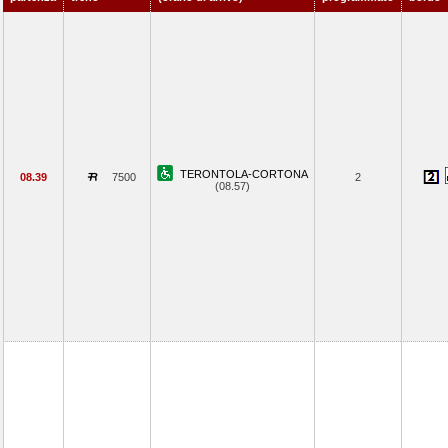
TERONTOLA-CORTONA
08.39
7500
2
(08.57)