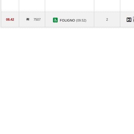
08.42
7507
2
FOLIGNO
(09.52)