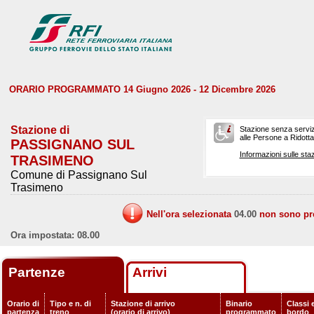
ORARIO PROGRAMMATO 14 Giugno 2026 - 12 Dicembre 2026
Stazione di
Stazione senza serviz
alle Persone a Ridotta 
PASSIGNANO SUL
Informazioni sulle staz
TRASIMENO
Comune di Passignano Sul
Trasimeno
Nell'ora selezionata
04.00
non sono prev
Ora impostata: 08.00
Partenze
Arrivi
Orario di
Tipo e n. di
Stazione di arrivo
Binario
Classi e
partenza
treno
(orario di arrivo)
programmato
bordo