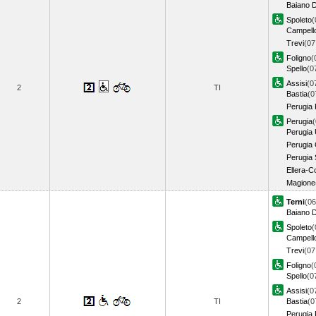
Baiano D
Spoleto
(
Campello
Trevi
(07
Foligno
(
Spello
(0
Assisi
(0
2
TI
Bastia
(0
Perugia 
Perugia
(
Perugia 
Perugia 
Perugia S
Ellera-C
Magione
Terni
(06
Baiano D
Spoleto
(
Campello
Trevi
(07
Foligno
(
Spello
(0
Assisi
(0
2
TI
Bastia
(0
Perugia 