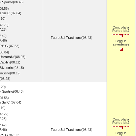
i Spoleto
(06.46)
06.56)
 Sul C.
(07.04)
.10)
07.22)
Controlla la
7.28)
Periodicità
7.42)
Tuoro Sul Trasimeno
(08.43)
7.46)
Leggi le
avvertenze
P.S.G.
(07.53)
08.04)
Universita'
(08.07)
Capitini
(08.11)
ilvestrini
(08.15)
orciano
(08.19)
(08.28)
.20)
i Spoleto
(06.46)
06.56)
 Sul C.
(07.04)
.10)
07.22)
7.28)
Controlla la
Periodicità
7.42)
7.46)
Tuoro Sul Trasimeno
(08.43)
Leggi le
P.S.G.
(07.53)