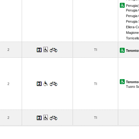
Perugia
(
Perugia 
Perugia 
Perugia S
Ellera-C
Magione
Torricell
2
TI
Teronto
Teronto
2
TI
Tuoro S
2
TI