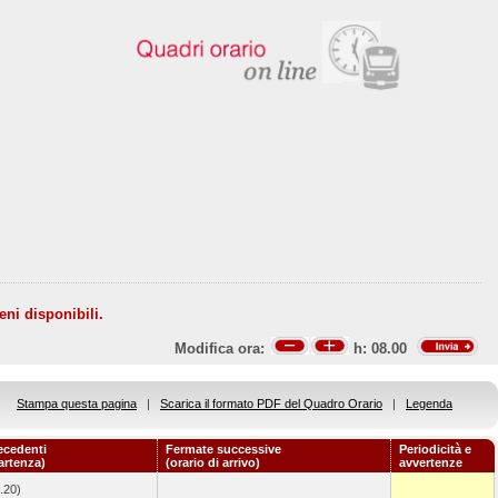
eni disponibili.
Modifica ora:
h:
08.00
Stampa questa pagina
|
Scarica il formato PDF del Quadro Orario
|
Legenda
ecedenti
Fermate successive
Periodicità e
partenza)
(orario di arrivo)
avvertenze
.20)