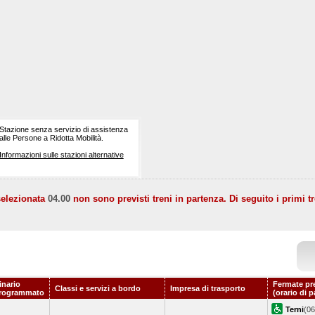
Stazione senza servizio di assistenza
alle Persone a Ridotta Mobilità.
Informazioni sulle stazioni alternative
selezionata
04.00
non sono previsti treni in partenza. Di seguito i primi tr
inario
Fermate pr
Classi e servizi a bordo
Impresa di trasporto
rogrammato
(orario di 
Terni
(06