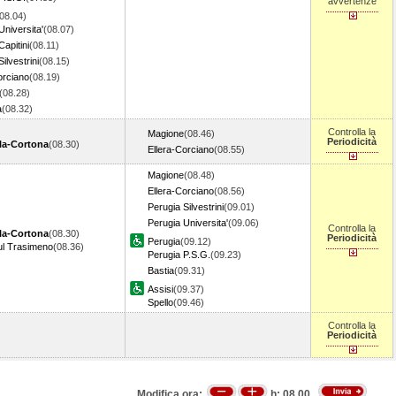
avvertenze
08.04)
Universita'
(08.07)
Capitini
(08.11)
ilvestrini
(08.15)
orciano
(08.19)
(08.28)
a
(08.32)
Controlla la
Magione
(08.46)
Periodicità
la-Cortona
(08.30)
Ellera-Corciano
(08.55)
Magione
(08.48)
Ellera-Corciano
(08.56)
Perugia Silvestrini
(09.01)
Perugia Universita'
(09.06)
Controlla la
la-Cortona
(08.30)
Periodicità
Perugia
(09.12)
ul Trasimeno
(08.36)
Perugia P.S.G.
(09.23)
Bastia
(09.31)
Assisi
(09.37)
Spello
(09.46)
Controlla la
Periodicità
Modifica ora:
h:
08.00