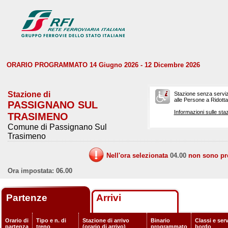
ORARIO PROGRAMMATO 14 Giugno 2026 - 12 Dicembre 2026
Stazione di
Stazione senza serviz
alle Persone a Ridotta 
PASSIGNANO SUL
Informazioni sulle staz
TRASIMENO
Comune di Passignano Sul
Trasimeno
Nell'ora selezionata
04.00
non sono prev
Ora impostata: 06.00
Partenze
Arrivi
Orario di
Tipo e n. di
Stazione di arrivo
Binario
Classi e serv
partenza
treno
(orario di arrivo)
programmato
bordo