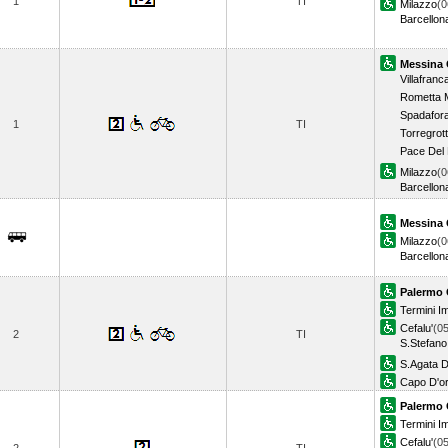
1
TI
Milazzo
(0
Barcellon
Messina 
Villafranc
Rometta 
Spadafor
1
TI
Torregrot
Pace Del
Milazzo
(0
Barcellon
Messina 
Milazzo
(0
Barcellon
Palermo 
Termini I
Cefalu'
(05
2
TI
S.Stefano
S.Agata D
Capo D'o
Palermo 
Termini I
Cefalu'
(05