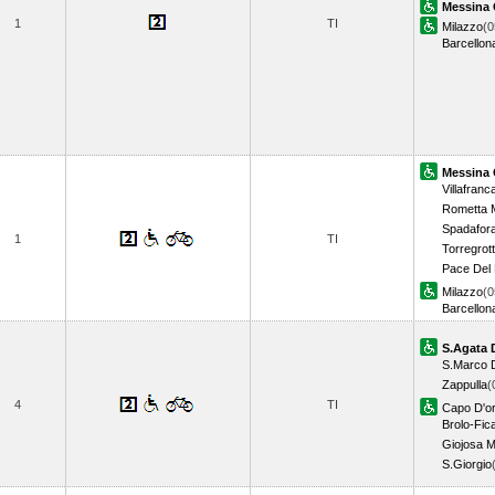
Messina 
1
TI
Milazzo
(0
Barcellon
Messina 
Villafranc
Rometta 
Spadafor
1
TI
Torregrot
Pace Del
Milazzo
(0
Barcellon
S.Agata 
S.Marco D
Zappulla
(
4
TI
Capo D'o
Brolo-Fic
Giojosa 
S.Giorgio