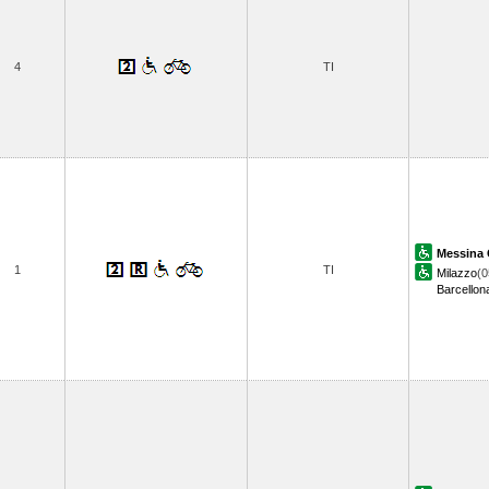
4
TI
Messina 
1
TI
Milazzo
(0
Barcellon