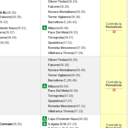
Oliveri-Tindari
(06.24)
Falcone
(06.28)
Novara-Montalbano
(06.34)
Di M.
(05.30)
'alunzio
(05.35)
Terme Vigliatore
(06.39)
05.42)
Barcellona-C.
(06.43)
Controlla la
Periodicità
rlando-Naso
(05.51)
Milazzo
(06.48)
arra
(05.57)
Pace Del Mela
(06.53)
Marea
(06.04)
Torregrotta
(06.57)
(06.09)
Spadafora
(07.01)
Rometta Messinese
(07.05)
Villafranca Tirrena
(07.09)
Oliveri-Tindari
(06.29)
Falcone
(06.35)
Novara-Montalbano
(06.40)
Terme Vigliatore
(06.45)
Barcellona-C.
(06.49)
Controlla la
Periodicità
Milazzo
(06.54)
Pace Del Mela
(06.59)
Torregrotta
(07.03)
Spadafora
(07.07)
Rometta Messinese
(07.11)
Villafranca Tirrena
(07.15)
Capo D'orlando-Naso
(06.56)
Centrale
(05.55)
S.Agata Di M.
(07.23)
Controlla la