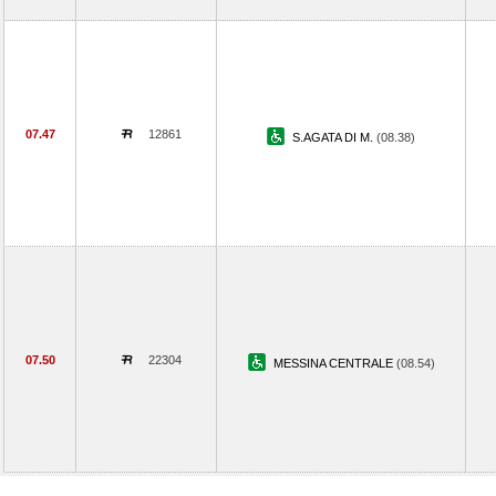
07.47
12861
S.AGATA DI M.
(08.38)
07.50
22304
MESSINA CENTRALE
(08.54)