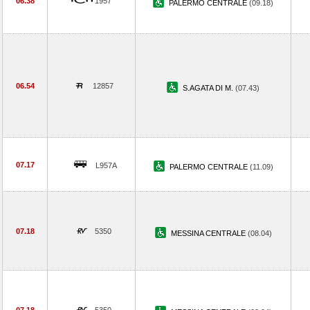
06.38
1957
PALERMO CENTRALE
(09.18)
06.54
12857
S.AGATA DI M.
(07.43)
07.17
L957A
PALERMO CENTRALE
(11.09)
07.18
5350
MESSINA CENTRALE
(08.04)