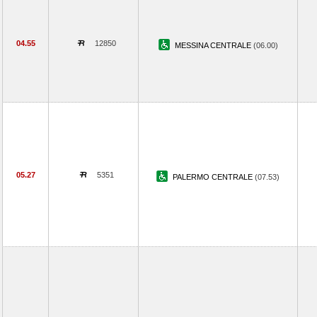
04.55
12850
MESSINA CENTRALE
(06.00)
05.27
5351
PALERMO CENTRALE
(07.53)