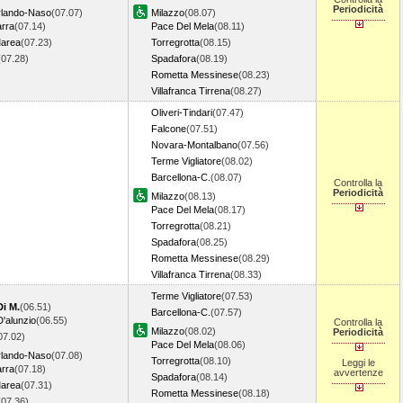
Periodicità
rlando-Naso
(07.07)
Milazzo
(08.07)
arra
(07.14)
Pace Del Mela
(08.11)
Marea
(07.23)
Torregrotta
(08.15)
(07.28)
Spadafora
(08.19)
Rometta Messinese
(08.23)
Villafranca Tirrena
(08.27)
Oliveri-Tindari
(07.47)
Falcone
(07.51)
Novara-Montalbano
(07.56)
Terme Vigliatore
(08.02)
Barcellona-C.
(08.07)
Controlla la
Periodicità
Milazzo
(08.13)
Pace Del Mela
(08.17)
Torregrotta
(08.21)
Spadafora
(08.25)
Rometta Messinese
(08.29)
Villafranca Tirrena
(08.33)
Terme Vigliatore
(07.53)
Di M.
(06.51)
Barcellona-C.
(07.57)
'alunzio
(06.55)
Controlla la
Milazzo
(08.02)
Periodicità
07.02)
Pace Del Mela
(08.06)
rlando-Naso
(07.08)
Torregrotta
(08.10)
Leggi le
arra
(07.18)
avvertenze
Spadafora
(08.14)
Marea
(07.31)
Rometta Messinese
(08.18)
(07.36)