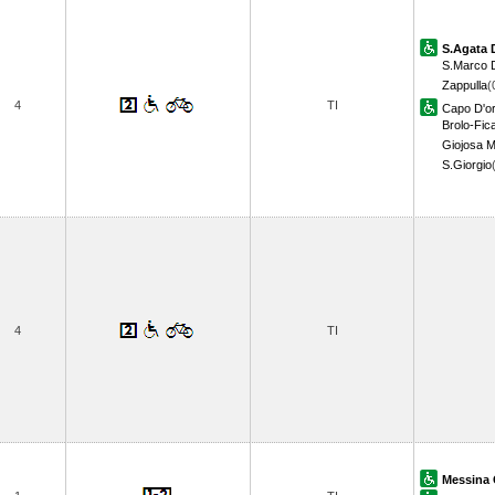
S.Agata 
S.Marco D
Zappulla
(
4
TI
Capo D'o
Brolo-Fic
Giojosa 
S.Giorgio
4
TI
Messina 