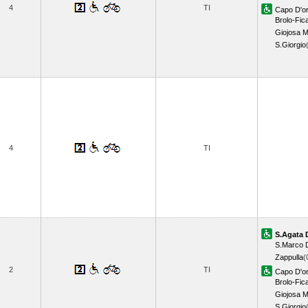
4
TI
Capo D'o
Brolo-Fic
Giojosa 
S.Giorgio
4
TI
S.Agata 
S.Marco D
Zappulla
(
2
TI
Capo D'o
Brolo-Fic
Giojosa 
S.Giorgio