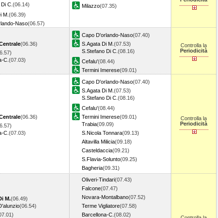
 Di C.
(06.14)
Milazzo
(07.35)
i M.
(06.39)
rlando-Naso
(06.57)
Capo D'orlando-Naso
(07.40)
Centrale
(06.36)
S.Agata Di M.
(07.53)
Controlla la
Periodicità
S.Stefano Di C.
(08.16)
6.57)
a-C.
(07.03)
Cefalu'
(08.44)
Termini Imerese
(09.01)
Capo D'orlando-Naso
(07.40)
S.Agata Di M.
(07.53)
S.Stefano Di C.
(08.16)
Cefalu'
(08.44)
Centrale
(06.36)
Termini Imerese
(09.01)
Controlla la
Periodicità
Trabia
(09.09)
6.57)
a-C.
(07.03)
S.Nicola Tonnara
(09.13)
Altavilla Milicia
(09.18)
Casteldaccia
(09.21)
S.Flavia-Solunto
(09.25)
Bagheria
(09.31)
Oliveri-Tindari
(07.43)
Falcone
(07.47)
Novara-Montalbano
(07.52)
Di M.
(06.49)
'alunzio
(06.54)
Terme Vigliatore
(07.58)
07.01)
Barcellona-C.
(08.02)
Controlla la