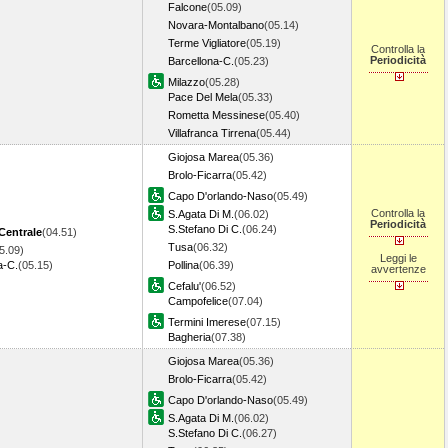
Falcone
(05.09)
Novara-Montalbano
(05.14)
Terme Vigliatore
(05.19)
Controlla la
Periodicità
Barcellona-C.
(05.23)
Milazzo
(05.28)
Pace Del Mela
(05.33)
Rometta Messinese
(05.40)
Villafranca Tirrena
(05.44)
Giojosa Marea
(05.36)
Brolo-Ficarra
(05.42)
Capo D'orlando-Naso
(05.49)
Controlla la
S.Agata Di M.
(06.02)
Periodicità
S.Stefano Di C.
(06.24)
Centrale
(04.51)
Tusa
(06.32)
5.09)
Leggi le
a-C.
(05.15)
Pollina
(06.39)
avvertenze
Cefalu'
(06.52)
Campofelice
(07.04)
Termini Imerese
(07.15)
Bagheria
(07.38)
Giojosa Marea
(05.36)
Brolo-Ficarra
(05.42)
Capo D'orlando-Naso
(05.49)
S.Agata Di M.
(06.02)
S.Stefano Di C.
(06.27)