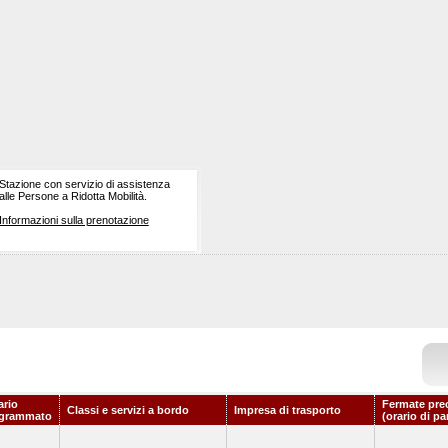
Stazione con servizio di assistenza
alle Persone a Ridotta Mobilità.
Informazioni sulla prenotazione
ario
Fermate pre
Classi e servizi a bordo
Impresa di trasporto
grammato
(orario di pa