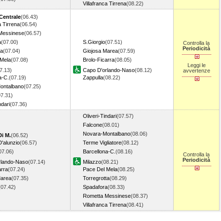
Villafranca Tirrena
(08.22)
Centrale
(06.43)
a Tirrena
(06.54)
Messinese
(06.57)
a
(07.00)
S.Giorgio
(07.51)
Controlla la
Periodicità
ta
(07.04)
Giojosa Marea
(07.59)
 Mela
(07.08)
Brolo-Ficarra
(08.05)
Leggi le
7.13)
Capo D'orlando-Naso
(08.12)
avvertenze
a-C.
(07.19)
Zappulla
(08.22)
ontalbano
(07.25)
07.31)
ndari
(07.36)
Oliveri-Tindari
(07.57)
Falcone
(08.01)
Novara-Montalbano
(08.06)
Di M.
(06.52)
'alunzio
(06.57)
Terme Vigliatore
(08.12)
07.06)
Barcellona-C.
(08.16)
Controlla la
Periodicità
rlando-Naso
(07.14)
Milazzo
(08.21)
arra
(07.24)
Pace Del Mela
(08.25)
Marea
(07.35)
Torregrotta
(08.29)
(07.42)
Spadafora
(08.33)
Rometta Messinese
(08.37)
Villafranca Tirrena
(08.41)