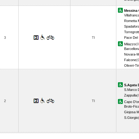
Messina 
Villafranc
Rometta 
Spadafor
Torregrot
3
TI
Pace Del
Milazzo
(0
Barcellon
Novara-M
Falcone
(
Oliveri-Ti
S.Agata 
S.Marco D
Zappulla
(
2
TI
Capo D'o
Brolo-Fic
Giojosa 
S.Giorgio