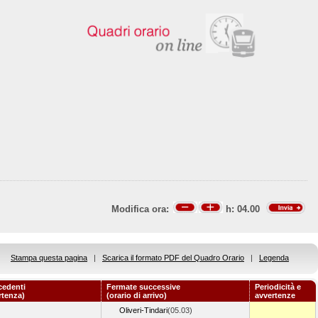
Modifica ora:
h:
04.00
Stampa questa pagina
|
Scarica il formato PDF del Quadro Orario
|
Legenda
cedenti
Fermate successive
Periodicità e
rtenza)
(orario di arrivo)
avvertenze
Oliveri-Tindari
(05.03)