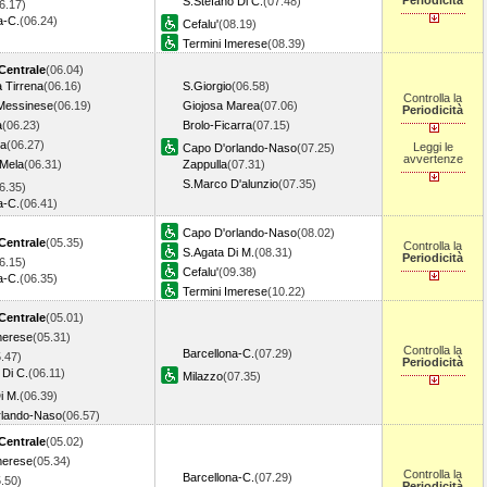
Periodicità
S.Stefano Di C.
(07.48)
6.17)
a-C.
(06.24)
Cefalu'
(08.19)
Termini Imerese
(08.39)
Centrale
(06.04)
a Tirrena
(06.16)
S.Giorgio
(06.58)
Controlla la
Messinese
(06.19)
Giojosa Marea
(07.06)
Periodicità
a
(06.23)
Brolo-Ficarra
(07.15)
ta
(06.27)
Leggi le
Capo D'orlando-Naso
(07.25)
avvertenze
 Mela
(06.31)
Zappulla
(07.31)
S.Marco D'alunzio
(07.35)
6.35)
a-C.
(06.41)
Capo D'orlando-Naso
(08.02)
Centrale
(05.35)
Controlla la
S.Agata Di M.
(08.31)
Periodicità
6.15)
Cefalu'
(09.38)
a-C.
(06.35)
Termini Imerese
(10.22)
Centrale
(05.01)
merese
(05.31)
Controlla la
Barcellona-C.
(07.29)
.47)
Periodicità
 Di C.
(06.11)
Milazzo
(07.35)
i M.
(06.39)
rlando-Naso
(06.57)
Centrale
(05.02)
merese
(05.34)
Controlla la
Barcellona-C.
(07.29)
.50)
Periodicità