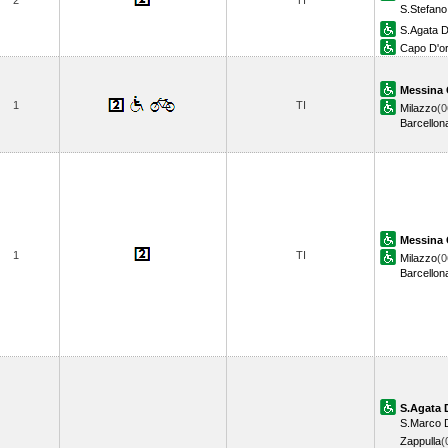
2
TI
S.Stefano
S.Agata D
Capo D'o
Messina 
1
TI
Milazzo
(0
Barcellon
Messina 
1
TI
Milazzo
(0
Barcellon
S.Agata 
S.Marco D
Zappulla
(