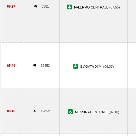
05.27
5351
PALERMO CENTRALE
(07.55)
05.49
12853
S.AGATA DI M.
(06.37)
06.16
12852
MESSINA CENTRALE
(07.10)