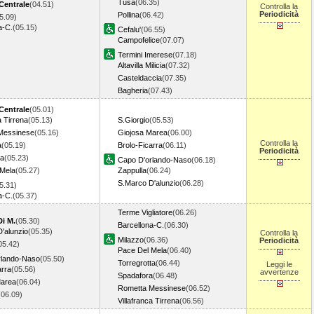
Tusa
(06.35)
Centrale
(04.51)
Controlla la
Periodicità
Pollina
(06.42)
5.09)
a-C.
(05.15)
Cefalu'
(06.55)
Campofelice
(07.07)
Termini Imerese
(07.18)
Altavilla Milicia
(07.32)
Casteldaccia
(07.35)
Bagheria
(07.43)
Centrale
(05.01)
a Tirrena
(05.13)
S.Giorgio
(05.53)
Messinese
(05.16)
Giojosa Marea
(06.00)
Controlla la
a
(05.19)
Brolo-Ficarra
(06.11)
Periodicità
ta
(05.23)
Capo D'orlando-Naso
(06.18)
 Mela
(05.27)
Zappulla
(06.24)
S.Marco D'alunzio
(06.28)
5.31)
a-C.
(05.37)
Terme Vigliatore
(06.26)
Di M.
(05.30)
Barcellona-C.
(06.30)
'alunzio
(05.35)
Controlla la
Milazzo
(06.36)
Periodicità
05.42)
Pace Del Mela
(06.40)
rlando-Naso
(05.50)
Torregrotta
(06.44)
Leggi le
arra
(05.56)
avvertenze
Spadafora
(06.48)
Marea
(06.04)
Rometta Messinese
(06.52)
(06.09)
Villafranca Tirrena
(06.56)