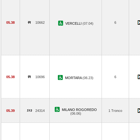
05.38
10662
6
VERCELLI
(07.04)
05.38
10696
6
MORTARA
(06.23)
MILANO ROGOREDO
05.39
24314
1 Tronco
(06.06)