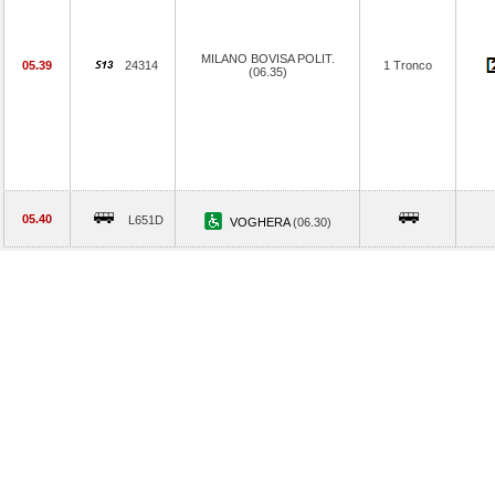
MILANO BOVISA POLIT.
05.39
24314
1 Tronco
(06.35)
05.40
L651D
VOGHERA
(06.30)