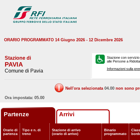
ORARIO PROGRAMMATO 14 Giugno 2026 - 12 Dicembre 2026
Stazione di
Stazione con servizio
alle Persone a Ridotta 
PAVIA
Informazioni sulla pre
Comune di Pavia
Nell'ora selezionata
04.00
non sono prev
Ora impostata: 05.00
Partenze
Arrivi
Orario di
Tipo e n. di
Stazione di arrivo
Binario
Class
partenza
treno
(orario di arrivo)
programmato
bord