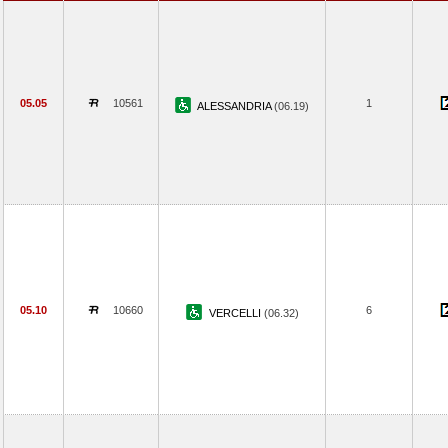
05.05
10561
1
ALESSANDRIA
(06.19)
05.10
10660
6
VERCELLI
(06.32)