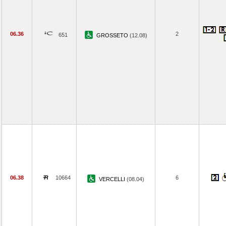
06.36
2
651
GROSSETO
(12.08)
06.38
10664
6
VERCELLI
(08.04)