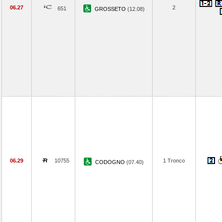
06.27
2
651
GROSSETO
(12.08)
06.29
10755
1 Tronco
CODOGNO
(07.40)