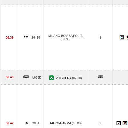
MILANO BOVISA POLIT.
06.39
24418
1
(07.35)
06.40
L633D
VOGHERA
(07.30)
06.42
3001
TAGGIA-ARMA
(10.08)
2