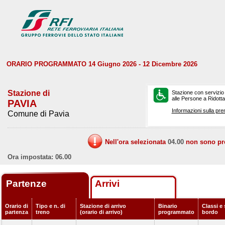
ORARIO PROGRAMMATO 14 Giugno 2026 - 12 Dicembre 2026
Stazione di
Stazione con servizio
alle Persone a Ridotta 
PAVIA
Informazioni sulla pre
Comune di Pavia
Nell'ora selezionata
04.00
non sono prev
Ora impostata: 06.00
Partenze
Arrivi
Orario di
Tipo e n. di
Stazione di arrivo
Binario
Classi e 
partenza
treno
(orario di arrivo)
programmato
bordo