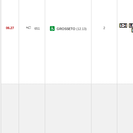
06.27
2
651
GROSSETO
(12.13)