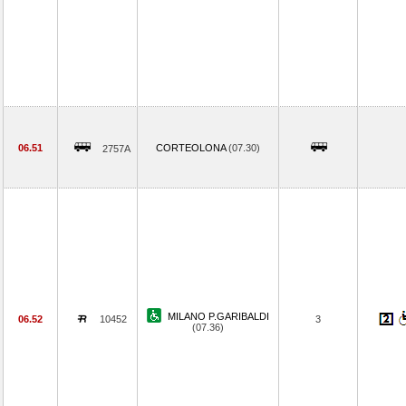
06.51
CORTEOLONA
(07.30)
2757A
MILANO P.GARIBALDI
06.52
10452
3
(07.36)