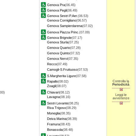
Genova Pra
(06.45)
Genova Pegli
(06.49)
Genova Sestri P.Aer.
(06.53)
Genova Cornigliano
(06.57)
Genova Sampierdarena
(07.02)
Genova Piazza Princ.
(07.09)
Genova Brignole
(07.17)
Genova Sturla
(07.25)
Genova Quarto
(07.28)
Genova Quinto
(07.32)
Genova Nervi
(07.35)
Recco
(07.49)
Camogli-S.Fruttuoso
(07.53)
S.Margherita Ligure
(07.58)
Controlla la
Rapallo
(08.02)
Periodicità
Zoagli
(08.07)
.00)
Chiavari
(08.12)
Leggi le
Lavagna
(08.16)
avvertenze
Sestri Levante
(08.25)
Riva Trigoso
(08.29)
Moneglia
(08.35)
Deiva Marina
(08.39)
Framura
(08.43)
Bonassola
(08.48)