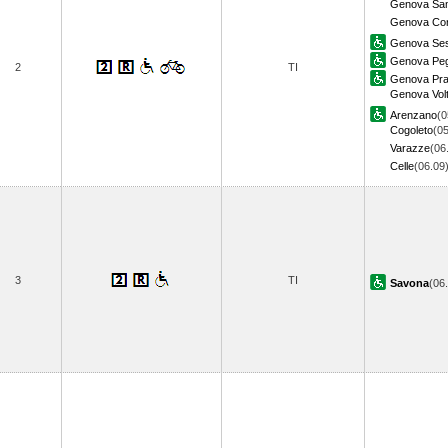
Genova Sam
Genova Cor
Genova Sest
Genova Peg
2
TI
Genova Pr
Genova Volt
Arenzano
(0
Cogoleto
(05
Varazze
(06
Celle
(06.0
3
TI
Savona
(06