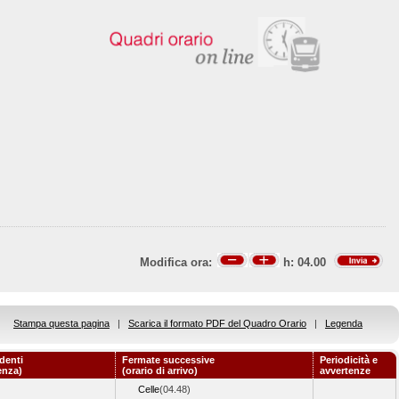
Modifica ora:
h:
04.00
Stampa questa pagina
|
Scarica il formato PDF del Quadro Orario
|
Legenda
denti
Fermate successive
Periodicità e
enza)
(orario di arrivo)
avvertenze
Celle
(04.48)