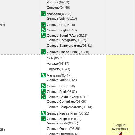
Varazze
(04.53)
Cogoleto
(04.59)
Arenzano
(05.03)
Genova Voltri
(05.10)
.40)
Genova Pra
(05.15)
Genova Pegli
(05.19)
Genova Sestri P.Aer.
(05.23)
Genova Cornigliano
(05.27)
Genova Sampierdarena
(05.31)
Genova Piazza Princ.
(05.38)
Celle
(05.33)
Varazze
(05.37)
Cogoleto
(05.43)
Arenzano
(05.47)
Genova Voltri
(05.54)
Genova Pra
(05.58)
Genova Pegli
(06.02)
Genova Sestri P.Aer.
(06.06)
Genova Cornigliano
(06.09)
Genova Sampierdarena
(06.14)
Genova Piazza Princ.
(06.21)
Genova Brignole
(06.29)
Genova Sturla
(06.36)
Leggi le
avvertenze
Genova Quarto
(06.39)
.25)
Genova Quinto
(06.43)