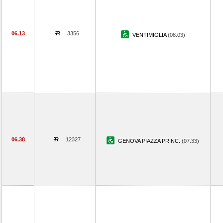
06.13
3356
VENTIMIGLIA
(08.03)
06.38
12327
GENOVA PIAZZA PRINC.
(07.33)