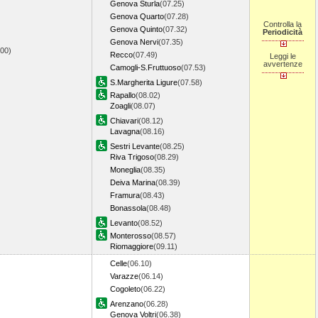
Genova Sturla
(07.25)
Genova Quarto
(07.28)
Controlla la
Genova Quinto
(07.32)
Periodicità
Genova Nervi
(07.35)
.00)
Recco
(07.49)
Leggi le
avvertenze
Camogli-S.Fruttuoso
(07.53)
S.Margherita Ligure
(07.58)
Rapallo
(08.02)
Zoagli
(08.07)
Chiavari
(08.12)
Lavagna
(08.16)
Sestri Levante
(08.25)
Riva Trigoso
(08.29)
Moneglia
(08.35)
Deiva Marina
(08.39)
Framura
(08.43)
Bonassola
(08.48)
Levanto
(08.52)
Monterosso
(08.57)
Riomaggiore
(09.11)
Celle
(06.10)
Varazze
(06.14)
Cogoleto
(06.22)
Arenzano
(06.28)
Genova Voltri
(06.38)