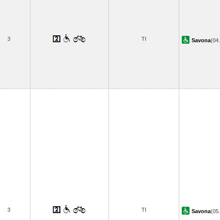
3
TI
Savona
(04
3
TI
Savona
(05