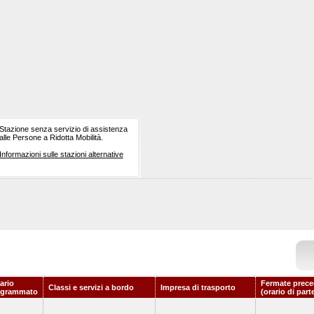
Stazione senza servizio di assistenza
alle Persone a Ridotta Mobilità.
Informazioni sulle stazioni alternative
ario
Fermate prece
Classi e servizi a bordo
Impresa di trasporto
ogrammato
(orario di part