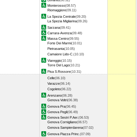
Levanto
(08.52)
Monterosso
(08.57)
Riomaggiore
(09.11)
La Spezia Centrale
(09.20)
La Spezia Migliarina
(09.26)
Sarzana
(09.41)
Carrara-Avenza
(09.48)
Massa Centro
(09.55)
Forte Dei Marmi
(10.01)
Pietrasanta
(10.05)
Camaiore Lido-C.
(10.10)
Viareggio
(10.15)
Torre Del Lago
(10.21)
Pisa S.Rossore
(10.31)
Celle
(06.10)
Varazze
(06.14)
Cogoleto
(06.22)
Arenzano
(06.28)
Genova Voltri
(06.38)
Genova Pra
(06.45)
Genova Pegli
(06.49)
Genova Sestri P.Aer.
(06.53)
Genova Cornigliano
(06.57)
Genova Sampierdarena
(07.02)
Genova Piazza Princ.
(07.09)