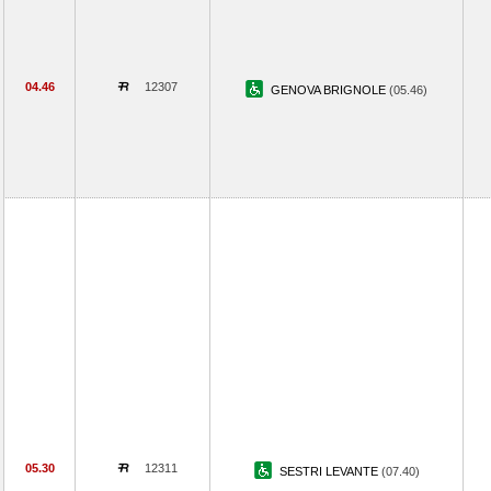
04.46
12307
GENOVA BRIGNOLE
(05.46)
05.30
12311
SESTRI LEVANTE
(07.40)