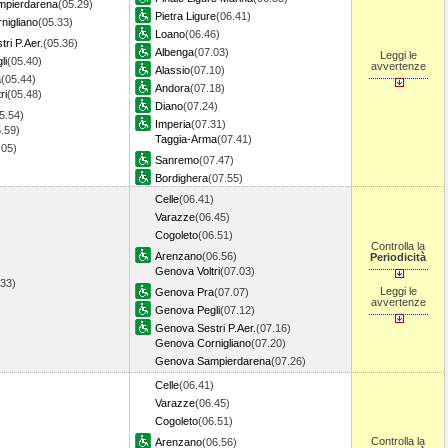
pierdarena
(05.29)
Pietra Ligure
(06.41)
nigliano
(05.33)
Loano
(06.46)
ri P.Aer.
(05.36)
Albenga
(07.03)
Leggi le
li
(05.40)
avvertenze
Alassio
(07.10)
a
(05.44)
Andora
(07.18)
ri
(05.48)
Diano
(07.24)
5.54)
Imperia
(07.31)
.59)
Taggia-Arma
(07.41)
.05)
Sanremo
(07.47)
9)
Bordighera
(07.55)
Celle
(06.41)
Varazze
(06.45)
Cogoleto
(06.51)
Controlla la
Arenzano
(06.56)
Periodicità
Genova Voltri
(07.03)
.33)
Leggi le
Genova Pra
(07.07)
avvertenze
Genova Pegli
(07.12)
Genova Sestri P.Aer.
(07.16)
Genova Cornigliano
(07.20)
Genova Sampierdarena
(07.26)
Celle
(06.41)
Varazze
(06.45)
Cogoleto
(06.51)
Controlla la
Arenzano
(06.56)