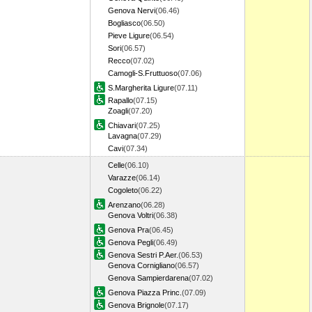
Genova Nervi
(06.46)
Bogliasco
(06.50)
Pieve Ligure
(06.54)
Sori
(06.57)
Recco
(07.02)
Camogli-S.Fruttuoso
(07.06)
S.Margherita Ligure
(07.11)
Rapallo
(07.15)
Zoagli
(07.20)
Chiavari
(07.25)
Lavagna
(07.29)
Cavi
(07.34)
Celle
(06.10)
Varazze
(06.14)
Cogoleto
(06.22)
Arenzano
(06.28)
Genova Voltri
(06.38)
Genova Pra
(06.45)
Genova Pegli
(06.49)
Genova Sestri P.Aer.
(06.53)
Genova Cornigliano
(06.57)
Genova Sampierdarena
(07.02)
Genova Piazza Princ.
(07.09)
Genova Brignole
(07.17)