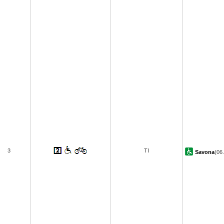
3
TI
Savona
(06