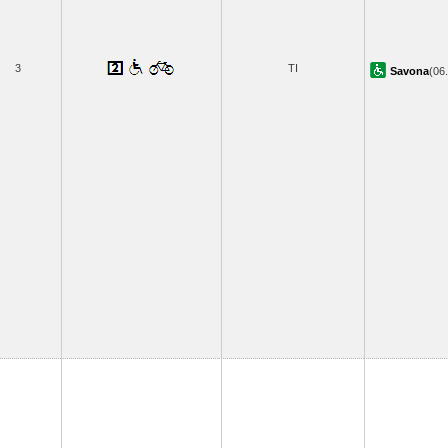
3
TI
Savona
(06