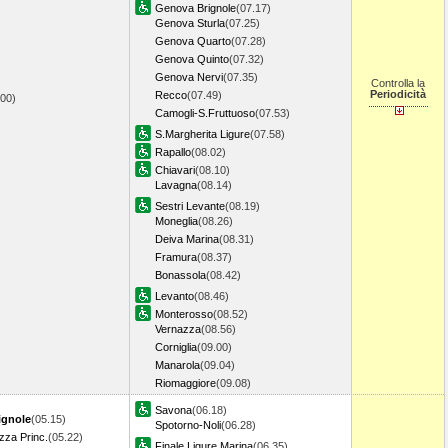
Genova Brignole
(07.17)
Genova Sturla
(07.25)
Genova Quarto
(07.28)
Genova Quinto
(07.32)
Genova Nervi
(07.35)
Controlla la
Periodicità
Recco
(07.49)
.00)
Camogli-S.Fruttuoso
(07.53)
S.Margherita Ligure
(07.58)
Rapallo
(08.02)
Chiavari
(08.10)
Lavagna
(08.14)
Sestri Levante
(08.19)
Moneglia
(08.26)
Deiva Marina
(08.31)
Framura
(08.37)
Bonassola
(08.42)
Levanto
(08.46)
Monterosso
(08.52)
Vernazza
(08.56)
Corniglia
(09.00)
Manarola
(09.04)
Riomaggiore
(09.08)
Savona
(06.18)
ignole
(05.15)
Spotorno-Noli
(06.28)
zza Princ.
(05.22)
Finale Ligure Marina
(06.35)