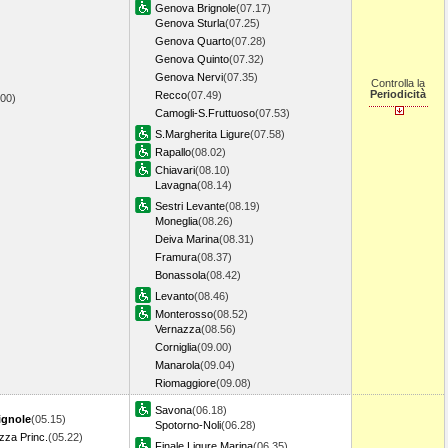
Genova Brignole
(07.17)
Genova Sturla
(07.25)
Genova Quarto
(07.28)
Genova Quinto
(07.32)
Genova Nervi
(07.35)
Controlla la
Periodicità
Recco
(07.49)
.00)
Camogli-S.Fruttuoso
(07.53)
S.Margherita Ligure
(07.58)
Rapallo
(08.02)
Chiavari
(08.10)
Lavagna
(08.14)
Sestri Levante
(08.19)
Moneglia
(08.26)
Deiva Marina
(08.31)
Framura
(08.37)
Bonassola
(08.42)
Levanto
(08.46)
Monterosso
(08.52)
Vernazza
(08.56)
Corniglia
(09.00)
Manarola
(09.04)
Riomaggiore
(09.08)
Savona
(06.18)
ignole
(05.15)
Spotorno-Noli
(06.28)
zza Princ.
(05.22)
Finale Ligure Marina
(06.35)