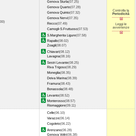
Genova Sturla
(07.25)
Genova Quarto
(07.28)
Controlla la
Genova Quinto
(07.32)
Periodicità
Genova Nervi
(07.35)
.00)
Recco
(07.49)
Leggi le
avvertenze
Camogli-S.Fruttuoso
(07.53)
S.Margherita Ligure
(07.58)
Rapallo
(08.02)
Zoagli
(08.07)
Chiavari
(08.12)
Lavagna
(08.16)
Sestri Levante
(08.25)
Riva Trigoso
(08.29)
Moneglia
(08.35)
Deiva Marina
(08.39)
Framura
(08.43)
Bonassola
(08.48)
Levanto
(08.52)
Monterosso
(08.57)
Riomaggiore
(09.11)
Celle
(06.10)
Varazze
(06.14)
Cogoleto
(06.22)
Arenzano
(06.28)
Genova Voltri
(06.38)