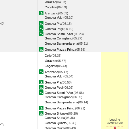
Varazze
(04.53)
Cogoleto
(04.59)
Arenzano
(05.03)
Genova Voltri
(05.10)
.40)
Genova Pra
(05.15)
Genova Pegli
(05.19)
Genova Sestri P.Aer.
(05.23)
Genova Cornigliano
(05.27)
Genova Sampierdarena
(05.31)
Genova Piazza Princ.
(05.38)
Celle
(05.33)
Varazze
(05.37)
Cogoleto
(05.43)
Arenzano
(05.47)
Genova Voltri
(05.54)
Genova Pra
(05.58)
Genova Pegli
(06.02)
Genova Sestri P.Aer.
(06.06)
Genova Cornigliano
(06.09)
Genova Sampierdarena
(06.14)
Genova Piazza Princ.
(06.21)
Genova Brignole
(06.29)
Genova Sturla
(06.36)
Leggi le
avvertenze
Genova Quarto
(06.39)
.25)
Genova Quinto
(06.43)