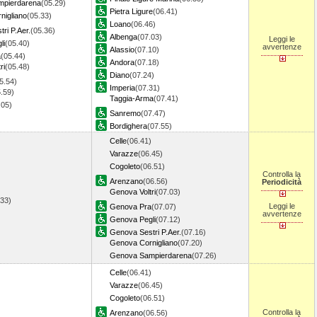
pierdarena
(05.29)
Pietra Ligure
(06.41)
nigliano
(05.33)
Loano
(06.46)
ri P.Aer.
(05.36)
Albenga
(07.03)
Leggi le
li
(05.40)
avvertenze
Alassio
(07.10)
a
(05.44)
Andora
(07.18)
ri
(05.48)
Diano
(07.24)
5.54)
Imperia
(07.31)
.59)
Taggia-Arma
(07.41)
.05)
Sanremo
(07.47)
9)
Bordighera
(07.55)
Celle
(06.41)
Varazze
(06.45)
Cogoleto
(06.51)
Controlla la
Arenzano
(06.56)
Periodicità
Genova Voltri
(07.03)
.33)
Leggi le
Genova Pra
(07.07)
avvertenze
Genova Pegli
(07.12)
Genova Sestri P.Aer.
(07.16)
Genova Cornigliano
(07.20)
Genova Sampierdarena
(07.26)
Celle
(06.41)
Varazze
(06.45)
Cogoleto
(06.51)
Controlla la
Arenzano
(06.56)