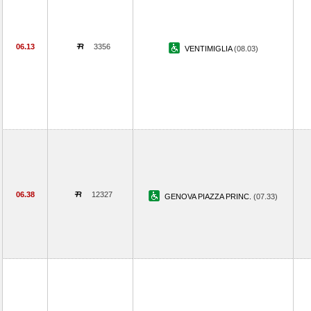
06.13
3356
VENTIMIGLIA
(08.03)
06.38
12327
GENOVA PIAZZA PRINC.
(07.33)