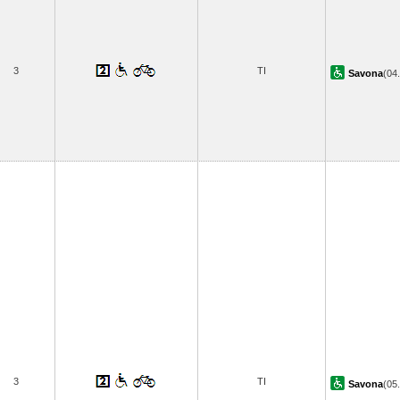
3
TI
Savona
(04
3
TI
Savona
(05