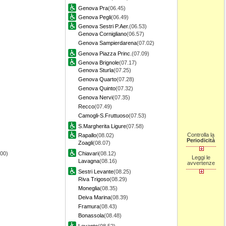
Genova Pra
(06.45)
Genova Pegli
(06.49)
Genova Sestri P.Aer.
(06.53)
Genova Cornigliano
(06.57)
Genova Sampierdarena
(07.02)
Genova Piazza Princ.
(07.09)
Genova Brignole
(07.17)
Genova Sturla
(07.25)
Genova Quarto
(07.28)
Genova Quinto
(07.32)
Genova Nervi
(07.35)
Recco
(07.49)
Camogli-S.Fruttuoso
(07.53)
S.Margherita Ligure
(07.58)
Controlla la
Rapallo
(08.02)
Periodicità
Zoagli
(08.07)
.00)
Chiavari
(08.12)
Leggi le
Lavagna
(08.16)
avvertenze
Sestri Levante
(08.25)
Riva Trigoso
(08.29)
Moneglia
(08.35)
Deiva Marina
(08.39)
Framura
(08.43)
Bonassola
(08.48)