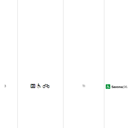
3
TI
Savona
(06