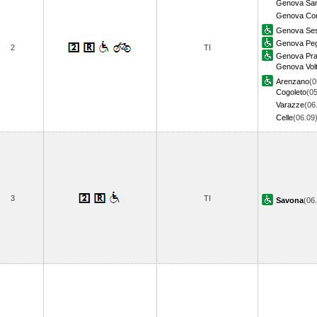
Genova Sam
Genova Cor
Genova Sest
Genova Peg
2
TI
Genova Pr
Genova Volt
Arenzano
(0
Cogoleto
(05
Varazze
(06
Celle
(06.0
3
TI
Savona
(06