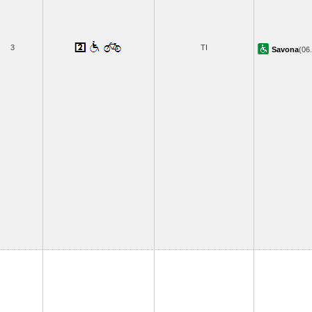
3
TI
Savona
(06