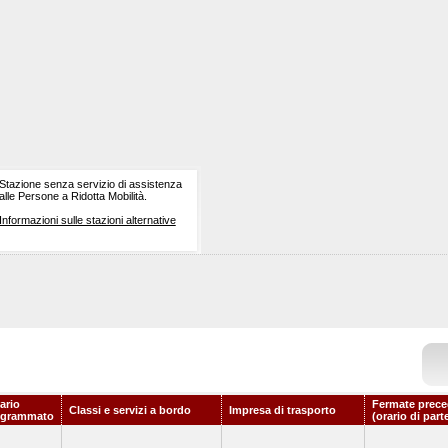
Stazione senza servizio di assistenza
alle Persone a Ridotta Mobilità.
Informazioni sulle stazioni alternative
ario
Fermate prece
Classi e servizi a bordo
Impresa di trasporto
ogrammato
(orario di part