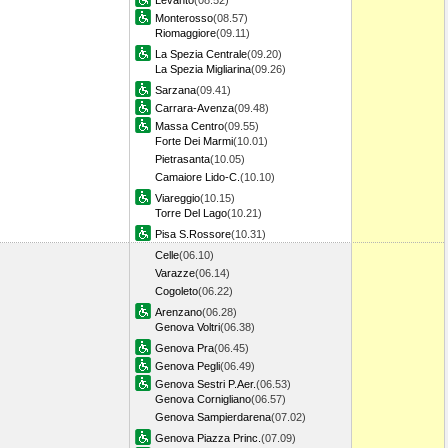
Levanto
(08.52)
Monterosso
(08.57)
Riomaggiore
(09.11)
La Spezia Centrale
(09.20)
La Spezia Migliarina
(09.26)
Sarzana
(09.41)
Carrara-Avenza
(09.48)
Massa Centro
(09.55)
Forte Dei Marmi
(10.01)
Pietrasanta
(10.05)
Camaiore Lido-C.
(10.10)
Viareggio
(10.15)
Torre Del Lago
(10.21)
Pisa S.Rossore
(10.31)
Celle
(06.10)
Varazze
(06.14)
Cogoleto
(06.22)
Arenzano
(06.28)
Genova Voltri
(06.38)
Genova Pra
(06.45)
Genova Pegli
(06.49)
Genova Sestri P.Aer.
(06.53)
Genova Cornigliano
(06.57)
Genova Sampierdarena
(07.02)
Genova Piazza Princ.
(07.09)