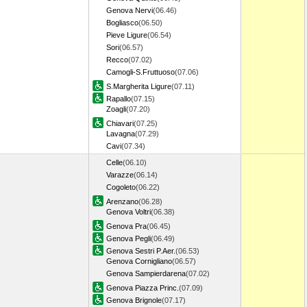
Genova Nervi
(06.46)
Bogliasco
(06.50)
Pieve Ligure
(06.54)
Sori
(06.57)
Recco
(07.02)
Camogli-S.Fruttuoso
(07.06)
S.Margherita Ligure
(07.11)
Rapallo
(07.15)
Zoagli
(07.20)
Chiavari
(07.25)
Lavagna
(07.29)
Cavi
(07.34)
Celle
(06.10)
Varazze
(06.14)
Cogoleto
(06.22)
Arenzano
(06.28)
Genova Voltri
(06.38)
Genova Pra
(06.45)
Genova Pegli
(06.49)
Genova Sestri P.Aer.
(06.53)
Genova Cornigliano
(06.57)
Genova Sampierdarena
(07.02)
Genova Piazza Princ.
(07.09)
Genova Brignole
(07.17)