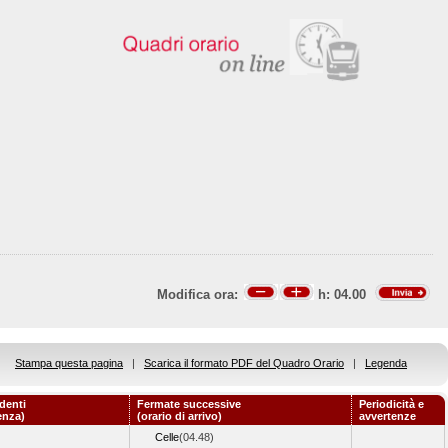
Modifica ora:
h:
04.00
Stampa questa pagina
|
Scarica il formato PDF del Quadro Orario
|
Legenda
denti
Fermate successive
Periodicità e
enza)
(orario di arrivo)
avvertenze
Celle
(04.48)