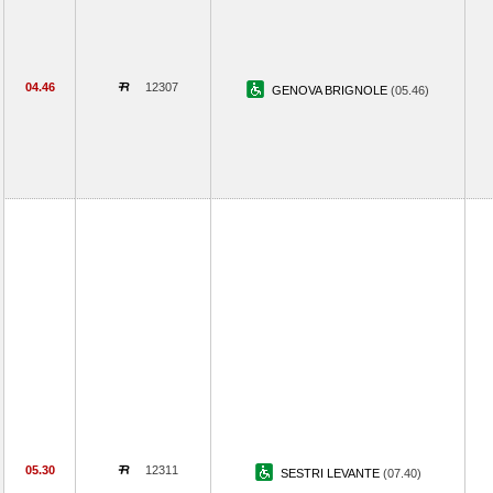
04.46
12307
GENOVA BRIGNOLE
(05.46)
05.30
12311
SESTRI LEVANTE
(07.40)