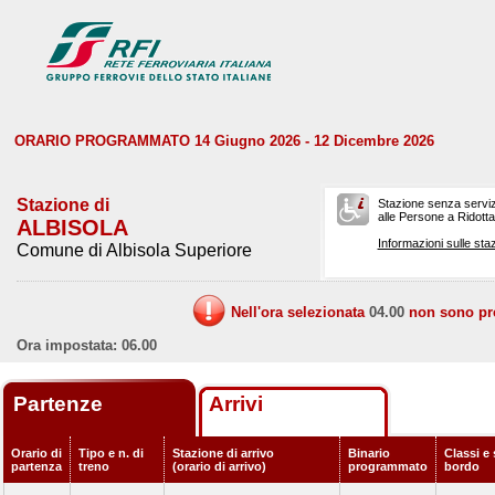
ORARIO PROGRAMMATO 14 Giugno 2026 - 12 Dicembre 2026
Stazione di
Stazione senza serviz
alle Persone a Ridotta 
ALBISOLA
Informazioni sulle staz
Comune di Albisola Superiore
Nell'ora selezionata
04.00
non sono prev
Ora impostata: 06.00
Partenze
Arrivi
Orario di
Tipo e n. di
Stazione di arrivo
Binario
Classi e 
partenza
treno
(orario di arrivo)
programmato
bordo