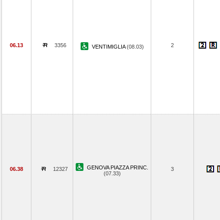
06.13
3356
2
VENTIMIGLIA
(08.03)
GENOVA PIAZZA PRINC.
06.38
12327
3
(07.33)