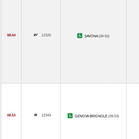
08.44
12320
SAVONA
(08.50)
08.53
12343
GENOVA BRIGNOLE
(09.53)