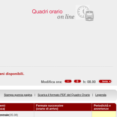
eni disponibili.
Modifica ora:
h:
08.00
Stampa questa pagina
|
Scarica il formato PDF del Quadro Orario
|
Legenda
enti
Fermate successive
Periodicità e
nza)
(orario di arrivo)
avvertenze
entrale
(05.08)