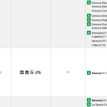
Genova Piazz
Genova Samp
Genova Corni
Genova Sestr
Genova Pegl
Genova Pra
(
Genova Voltr
Arenzano
(07
Cogoleto
(07.
Varazze
(08.
Celle
(08.09
3
TI
Savona
(08.
Sarzana
(06.
La Spezia Ce