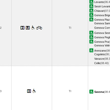
Levanto
(06.4
Sestri Levan
Chiavari
(07.
Genova Brig
Genova Piazz
Genova Samp
2
TI
Genova Corni
Genova Sestr
Genova Pegl
Genova Pra
(
Genova Voltr
Arenzano
(08
Cogoleto
(08.
Varazze
(08.
Celle
(08.40
3
TI
Savona
(08.