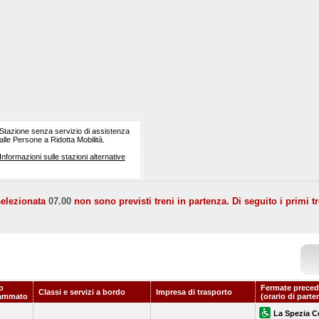
Stazione senza servizio di assistenza
alle Persone a Ridotta Mobilità.
Informazioni sulle stazioni alternative
selezionata
07.00
non sono previsti treni in partenza. Di seguito i primi tr
o
Fermate preced
Classi e servizi a bordo
Impresa di trasporto
ammato
(orario di parte
La Spezia C