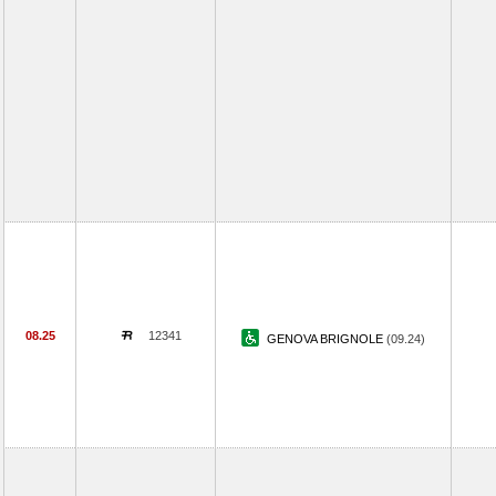
08.25
12341
GENOVA BRIGNOLE
(09.24)