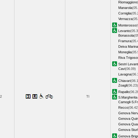
Riomaggiore
Manarola
(05
Corniglia
(05.
Vernazza
(05
Monterosso
(
Levanto
(05.3
Bonassola
(0
Framura
(05.
Deiva Marina
Moneglia
(05.
Riva Trigoso
Sestri Levan
Cavi
(06.09)
Lavagna
(06.
Chiavari
(06.
Zoagli
(06.23)
Rapallo
(06.2
2
TI
S.Margherita
Camogli-S.Fr
Recco
(06.42
Genova Nerv
Genova Quin
Genova Qua
Genova Stur
Genova Brig