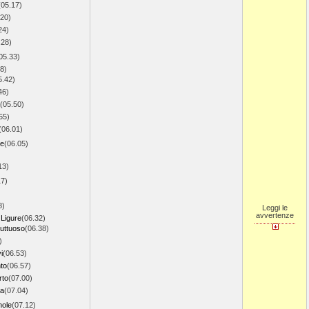
(05.17)
.20)
24)
.28)
05.33)
8)
5.42)
46)
(05.50)
55)
(06.01)
te
(06.05)
13)
17)
8)
Leggi le
avvertenze
 Ligure
(06.32)
uttuoso
(06.38)
)
i
(06.53)
to
(06.57)
rto
(07.00)
la
(07.04)
nole
(07.12)