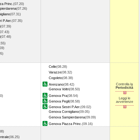
a Princ.
(07.20)
ierdarena
(07.26)
gliano
(07.31)
i P.Aer.
(07.35)
i
(07.39)
07.43)
i
(07.48)
.55)
59)
05)
)
Celle
(08.28)
Varazze
(08.32)
Cogoleto
(08.38)
Controlla la
Arenzano
(08.42)
Periodicità
Genova Voltri
(08.50)
20)
Genova Pra
(08.54)
Leggi le
Genova Pegli
(08.58)
avvertenze
Genova Sestri P.Aer.
(09.02)
Genova Cornigliano
(09.05)
Genova Sampierdarena
(09.09)
Genova Piazza Princ.
(09.16)
08)
ntrale
(06.25)