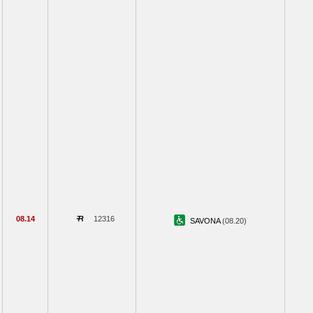
08.14
12316
SAVONA
(08.20)