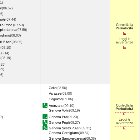
1)
te
(06.57)
06)
nole
(07.44)
Controlla la
a Princ.
(07.53)
Periodicità
ierdarena
(07.59)
gliano
(08.03)
Leggi le
i P.Aer.
(08.06)
avvertenze
i
(08.10)
08.14)
i
(08.19)
.25)
29)
36)
)
Celle
(08.56)
Varazze
(09.00)
Cogoleto
(09.06)
Controlla la
Arenzano
(09.10)
Periodicità
Genova Voltri
(09.19)
47)
Genova Pra
(09.23)
Leggi le
Genova Pegli
(09.27)
avvertenze
Genova Sestri P.Aer.
(09.31)
Genova Cornigliano
(09.34)
Genova Sampierdarena
(09.38)