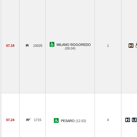
MILANO ROGOREDO
07.19
10028
1
(09.04)
07.24
1715
4
PESARO
(12.02)