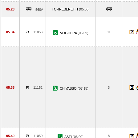
05.23
TORREBERETTI
(05.55)
560A
05.34
11053
11
VOGHERA
(06.09)
05.35
11152
3
CHIVASSO
(07.15)
05.40
11050
8
ASTI
(06.00)