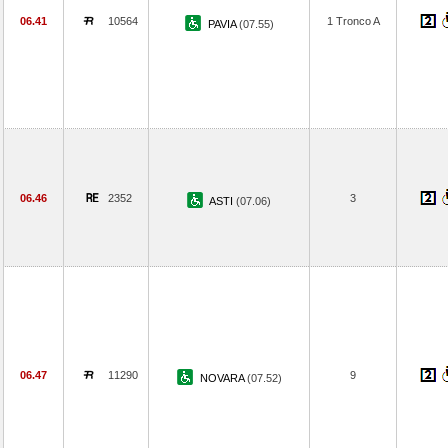
06.41
10564
1 Tronco A
PAVIA
(07.55)
06.46
2352
3
ASTI
(07.06)
06.47
11290
9
NOVARA
(07.52)