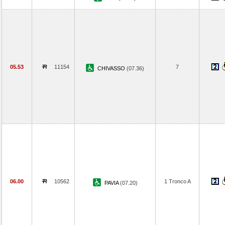
05.53
11154
7
CHIVASSO
(07.36)
06.00
10562
1 Tronco A
PAVIA
(07.20)