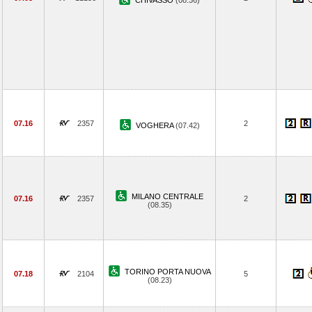
CHIVASSO
(08.36)
07.16
2357
2
VOGHERA
(07.42)
MILANO CENTRALE
07.16
2357
2
(08.35)
TORINO PORTA NUOVA
07.18
2104
5
(08.23)