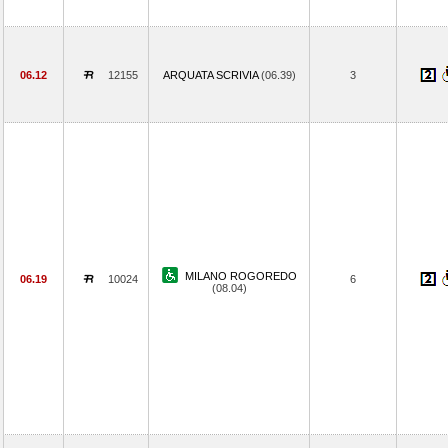
06.12
12155
ARQUATA SCRIVIA
(06.39)
3
MILANO ROGOREDO
06.19
10024
6
(08.04)