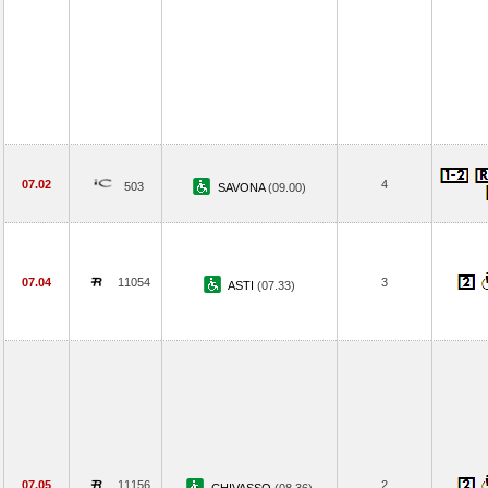
07.02
4
503
SAVONA
(09.00)
07.04
11054
3
ASTI
(07.33)
07.05
11156
2