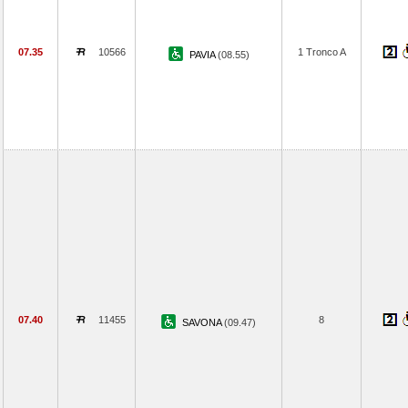
07.35
10566
1 Tronco A
PAVIA
(08.55)
07.40
11455
8
SAVONA
(09.47)