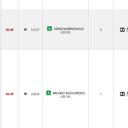
GENOVA BRIGNOLE
06.48
12157
9
(08.05)
MILANO ROGOREDO
06.49
10026
7
(08.34)