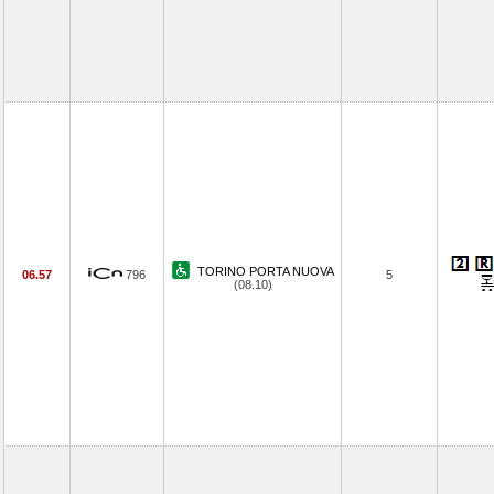
TORINO PORTA NUOVA
06.57
796
5
(08.10)