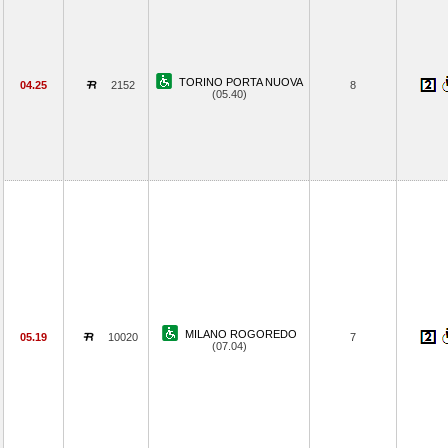
TORINO PORTA NUOVA
04.25
2152
8
(05.40)
MILANO ROGOREDO
05.19
10020
7
(07.04)