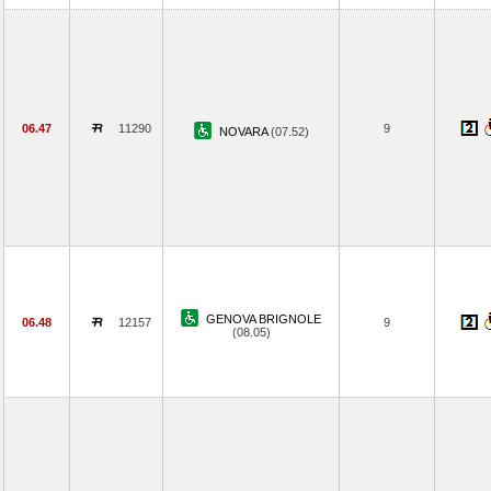
06.47
11290
9
NOVARA
(07.52)
GENOVA BRIGNOLE
06.48
12157
9
(08.05)