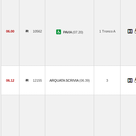
06.00
10562
1 Tronco A
PAVIA
(07.20)
06.12
12155
ARQUATA SCRIVIA
(06.39)
3