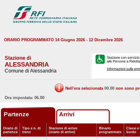
ORARIO PROGRAMMATO 14 Giugno 2026 - 12 Dicembre 2026
Stazione di
Stazione con servizio
alle Persone a Ridotta 
ALESSANDRIA
Informazioni sulla pre
Comune di Alessandria
Nell'ora selezionata
00.00
non sono prev
Ora impostata: 06.00
Partenze
Arrivi
Orario di
Tipo e n. di
Stazione di arrivo
Binario
Classi e 
partenza
treno
(orario di arrivo)
programmato
bordo