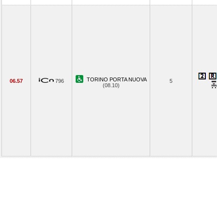
TORINO PORTA NUOVA
06.57
796
5
(08.10)