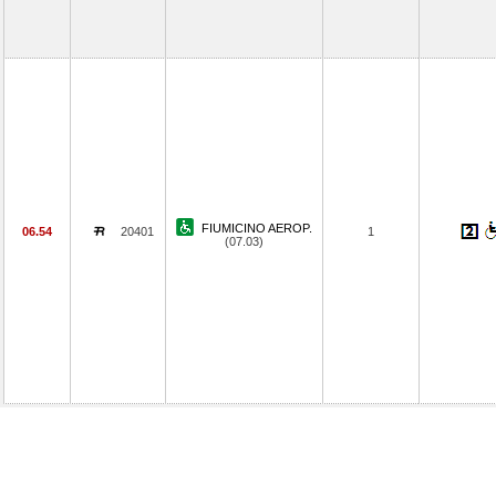
FIUMICINO AEROP.
06.54
20401
1
(07.03)