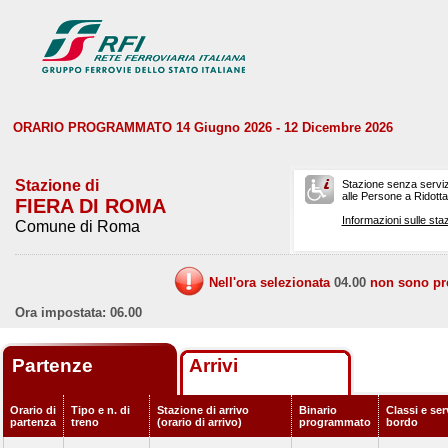
ORARIO PROGRAMMATO 14 Giugno 2026 - 12 Dicembre 2026
Stazione di
Stazione senza serviz
alle Persone a Ridotta 
FIERA DI ROMA
Informazioni sulle staz
Comune di Roma
Nell'ora selezionata
04.00
non sono prev
Ora impostata: 06.00
Partenze
Arrivi
Orario di
Tipo e n. di
Stazione di arrivo
Binario
Classi e ser
partenza
treno
(orario di arrivo)
programmato
bordo