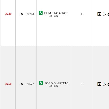
FIUMICINO AEROP.
06.39
20713
1
(06.48)
POGGIO MIRTETO
06.50
20577
2
(08.20)