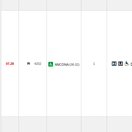
07.28
4202
1
ANCONA
(08.02)