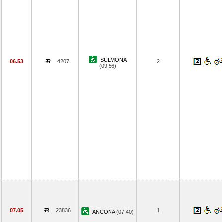
SULMONA
06.53
4207
2
(09.56)
07.05
23836
1
ANCONA
(07.40)