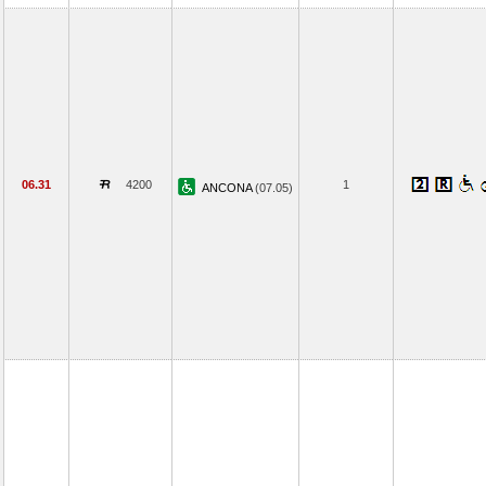
06.31
4200
1
ANCONA
(07.05)