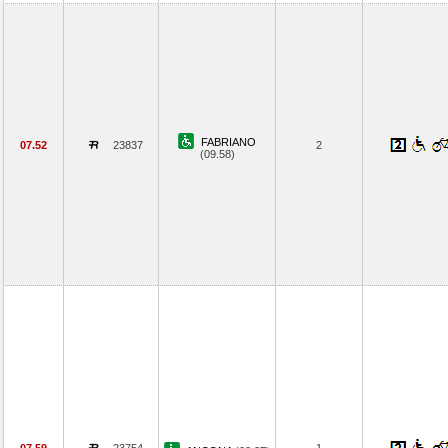
FABRIANO
07.52
23837
2
(09.58)