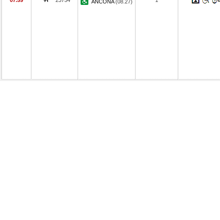
07.59
23754
1
ANCONA
(08.27)