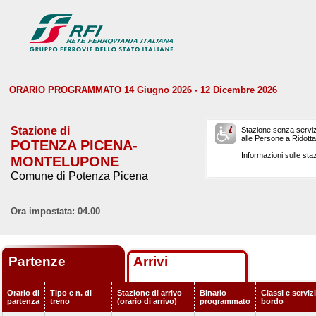
ORARIO PROGRAMMATO 14 Giugno 2026 - 12 Dicembre 2026
Stazione di
Stazione senza serviz
alle Persone a Ridotta 
POTENZA PICENA-
Informazioni sulle staz
MONTELUPONE
Comune di Potenza Picena
Ora impostata: 04.00
Partenze
Arrivi
Orario di
Tipo e n. di
Stazione di arrivo
Binario
Classi e servizi
partenza
treno
(orario di arrivo)
programmato
bordo