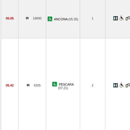
05.05
19690
1
ANCONA
(05.35)
PESCARA
05.42
4205
2
(07.21)