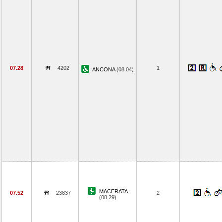
07.28
4202
1
ANCONA
(08.04)
MACERATA
07.52
23837
2
(08.29)