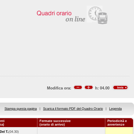
Modifica ora:
h:
04.00
Stampa questa pagina
|
Scarica il formato PDF del Quadro Orario
|
Legenda
nti
Fermate successive
Periodicità e
za)
(orario di arrivo)
avvertenze
Del T.
(04.30)