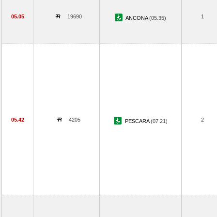
05.05
19690
1
ANCONA
(05.35)
05.42
4205
2
PESCARA
(07.21)