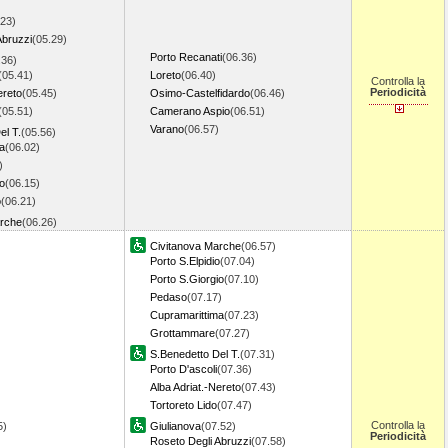
.23)
Abruzzi
(05.29)
Porto Recanati
(06.36)
.36)
(05.41)
Loreto
(06.40)
Controlla la
Periodicità
ereto
(05.45)
Osimo-Castelfidardo
(06.46)
(05.51)
Camerano Aspio
(06.51)
Varano
(06.57)
el T.
(05.56)
a
(06.02)
)
io
(06.15)
o
(06.21)
arche
(06.26)
Civitanova Marche
(06.57)
Porto S.Elpidio
(07.04)
Porto S.Giorgio
(07.10)
Pedaso
(07.17)
Cupramarittima
(07.23)
Grottammare
(07.27)
S.Benedetto Del T.
(07.31)
Porto D'ascoli
(07.36)
Alba Adriat.-Nereto
(07.43)
Tortoreto Lido
(07.47)
Controlla la
5)
Giulianova
(07.52)
Periodicità
Roseto Degli Abruzzi
(07.58)