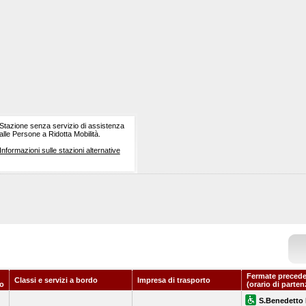
Stazione senza servizio di assistenza
alle Persone a Ridotta Mobilità.
Informazioni sulle stazioni alternative
Fermate precede
Classi e servizi a bordo
Impresa di trasporto
o
(orario di parten
S.Benedetto 