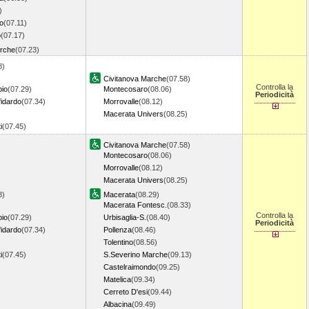
)
io
(07.11)
o
(07.17)
arche
(07.23)
8)
Civitanova Marche
(07.58)
Controlla la
io
(07.29)
Montecosaro
(08.06)
Periodicità
idardo
(07.34)
Morrovalle
(08.12)
Macerata Univers
(08.25)
i
(07.45)
Civitanova Marche
(07.58)
Montecosaro
(08.06)
Morrovalle
(08.12)
Macerata Univers
(08.25)
8)
Macerata
(08.29)
Macerata Fontesc.
(08.33)
Controlla la
io
(07.29)
Urbisaglia-S.
(08.40)
Periodicità
idardo
(07.34)
Pollenza
(08.46)
Tolentino
(08.56)
i
(07.45)
S.Severino Marche
(09.13)
Castelraimondo
(09.25)
Matelica
(09.34)
Cerreto D'esi
(09.44)
Albacina
(09.49)