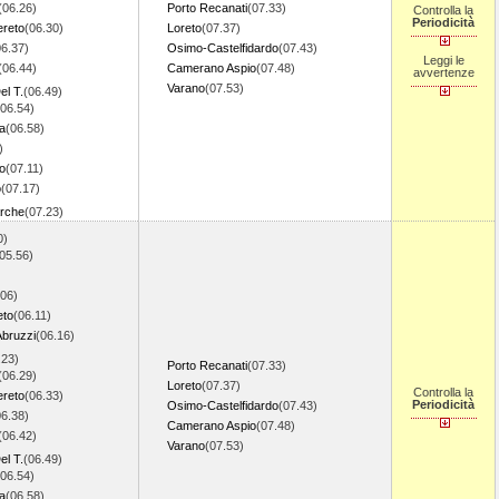
(06.26)
Porto Recanati
(07.33)
Controlla la
Periodicità
ereto
(06.30)
Loreto
(07.37)
06.37)
Osimo-Castelfidardo
(07.43)
Leggi le
(06.44)
Camerano Aspio
(07.48)
avvertenze
Varano
(07.53)
el T.
(06.49)
(06.54)
a
(06.58)
)
io
(07.11)
o
(07.17)
arche
(07.23)
0)
05.56)
.06)
eto
(06.11)
Abruzzi
(06.16)
.23)
Porto Recanati
(07.33)
(06.29)
Loreto
(07.37)
Controlla la
ereto
(06.33)
Periodicità
Osimo-Castelfidardo
(07.43)
06.38)
Camerano Aspio
(07.48)
(06.42)
Varano
(07.53)
el T.
(06.49)
(06.54)
a
(06.58)