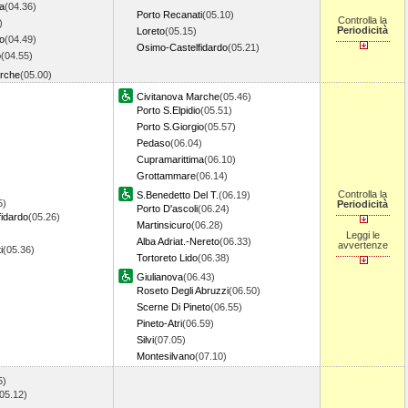
a
(04.36)
Porto Recanati
(05.10)
Controlla la
)
Periodicità
Loreto
(05.15)
io
(04.49)
Osimo-Castelfidardo
(05.21)
o
(04.55)
arche
(05.00)
Civitanova Marche
(05.46)
Porto S.Elpidio
(05.51)
Porto S.Giorgio
(05.57)
Pedaso
(06.04)
Cupramarittima
(06.10)
Grottammare
(06.14)
Controlla la
S.Benedetto Del T.
(06.19)
5)
Periodicità
Porto D'ascoli
(06.24)
idardo
(05.26)
Martinsicuro
(06.28)
Leggi le
Alba Adriat.-Nereto
(06.33)
avvertenze
i
(05.36)
Tortoreto Lido
(06.38)
Giulianova
(06.43)
Roseto Degli Abruzzi
(06.50)
Scerne Di Pineto
(06.55)
Pineto-Atri
(06.59)
Silvi
(07.05)
Montesilvano
(07.10)
5)
05.12)