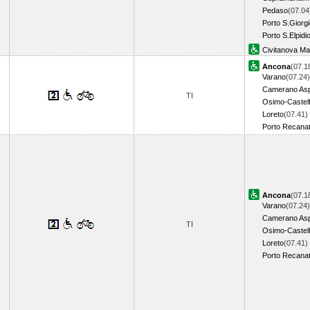
Pedaso
(07.04
Porto S.Giorg
Porto S.Elpidi
Civitanova M
Ancona
(07.1
Varano
(07.24)
Camerano Asp
TI
Osimo-Castelf
Loreto
(07.41)
Porto Recanat
Ancona
(07.1
Varano
(07.24)
Camerano Asp
TI
Osimo-Castelf
Loreto
(07.41)
Porto Recanat