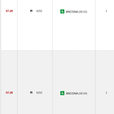
07.28
4202
1
ANCONA
(08.02)
07.28
4202
1
ANCONA
(08.04)