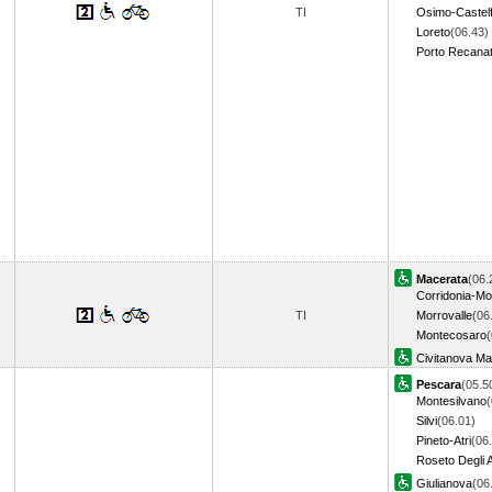
TI
Osimo-Castelf
Loreto
(06.43)
Porto Recanat
Macerata
(06.
Corridonia-Mo
TI
Morrovalle
(06
Montecosaro
(
Civitanova M
Pescara
(05.5
Montesilvano
(
Silvi
(06.01)
Pineto-Atri
(06
Roseto Degli 
Giulianova
(06