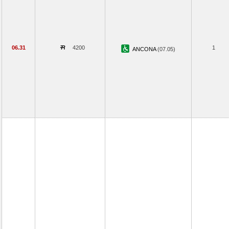
06.31
4200
1
ANCONA
(07.05)