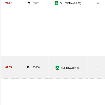
06.53
4207
2
SULMONA
(09.56)
07.05
23836
1
ANCONA
(07.40)