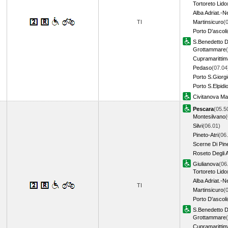
Tortoreto Lido
Alba Adriat.-N
TI
Martinsicuro
(
Porto D'ascoli
S.Benedetto D
Grottammare
Cupramarittim
Pedaso
(07.04
Porto S.Giorg
Porto S.Elpidi
Civitanova M
Pescara
(05.5
Montesilvano
(
Silvi
(06.01)
Pineto-Atri
(06
Scerne Di Pin
Roseto Degli 
Giulianova
(06
Tortoreto Lido
Alba Adriat.-N
TI
Martinsicuro
(
Porto D'ascoli
S.Benedetto D
Grottammare
Cupramarittim