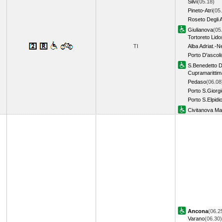
Silvi
(05.18)
Pineto-Atri
(05
Roseto Degli 
Giulianova
(05
Tortoreto Lido
TI
Alba Adriat.-N
Porto D'ascoli
S.Benedetto D
Cupramarittim
Pedaso
(06.08
Porto S.Giorg
Porto S.Elpidi
Civitanova M
Ancona
(06.2
Varano
(06.30)