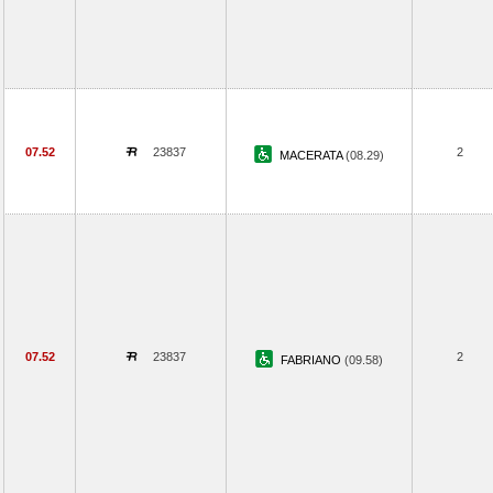
07.52
23837
2
MACERATA
(08.29)
07.52
23837
2
FABRIANO
(09.58)