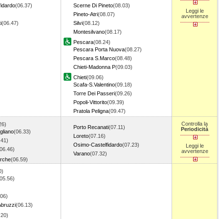
idardo
(06.37)
Scerne Di Pineto
(08.03)
Leggi le
Pineto-Atri
(08.07)
avvertenze
i
(06.47)
Silvi
(08.12)
Montesilvano
(08.17)
Pescara
(08.24)
Pescara Porta Nuova
(08.27)
Pescara S.Marco
(08.48)
Chieti-Madonna P
(09.03)
Chieti
(09.06)
Scafa-S.Valentino
(09.18)
Torre Dei Passeri
(09.26)
Popoli-Vittorito
(09.39)
Pratola Peligna
(09.47)
Controlla la
26)
Porto Recanati
(07.11)
Periodicità
gliano
(06.33)
Loreto
(07.16)
.41)
Osimo-Castelfidardo
(07.23)
Leggi le
06.46)
avvertenze
Varano
(07.32)
arche
(06.59)
0)
05.56)
.06)
Abruzzi
(06.13)
.20)