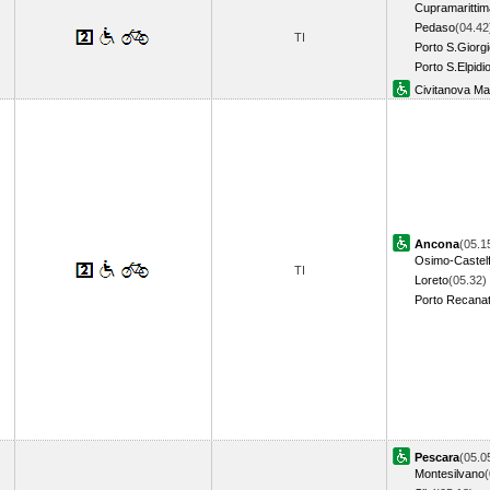
Cupramarittim
Pedaso
(04.42
TI
Porto S.Giorg
Porto S.Elpidi
Civitanova M
Ancona
(05.1
Osimo-Castelf
TI
Loreto
(05.32)
Porto Recanat
Pescara
(05.0
Montesilvano
(